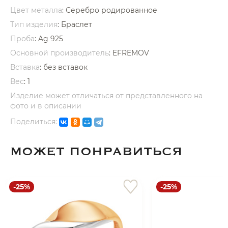
Цвет металла
: Серебро родированное
Тип изделия
: Браслет
Проба
: Ag 925
Основной производитель
: EFREMOV
Вставка
:
без вставок
раз в 2 недели
Вес
:
1
Изделие может отличаться от представленного на
фото и в описании
Поделиться:
МОЖЕТ ПОНРАВИТЬСЯ
-25%
-25%