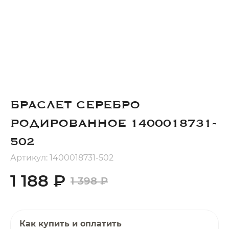
Добавляйте товары
в корзину
Оплачивайте сегодня только
25
% картой любого банка
БРАСЛЕТ СЕРЕБРО
Получайте товар
выбранный способом
РОДИРОВАННОЕ 1400018731-
502
Оставшиеся
75
% будут
Артикул: 1400018731-502
списываться
с вашей карты
1 188 ₽
по
25
%
каждые 2 недели
1 398 ₽
Как купить и оплатить
Подробнее