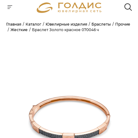
Главная
Каталог
Ювелирные изделия
Браслеты
Прочие
Жесткие
Браслет Золото красное 070046 ч
Для клиентов всех банков
РАЗБЕЙТЕ
ОПЛАТУ
НА ЧАСТИ
БЕЗ ПЕРЕПЛАТ
ГРАФИК ПЛАТЕЖЕЙ
Сегодня
25
%