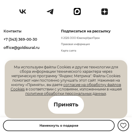
Контакты
Подписаться на рассылку
© 2026 ООО ЮвелирУралПром
+7 (343) 369-00-30
Правовая информация
office@goldisural.ru
Карта сайта
Мы используем файлы Cookies и другие технологии для
сбора информации технического характера через
метрическую программу "Яндекс Метрика". Файлы Cookies
помогают нам постоянно улучшать этот сайт. Нажимая на
кнопку «Принять», вы даете
согласие на обработку файлов
Cookies
в соответствии с условиями, изложенными в нашей
политике обработки персональных данных
.
Все права защищены. Информация, размещенная на
Принять
данной странице, не является публичной офертой
Намекнуть о подарке
Главная
Каталог
Корзина
Избранное
Вход