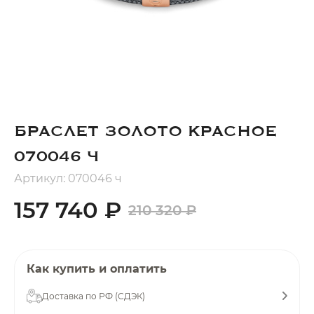
Добавляйте товары
в корзину
Оплачивайте сегодня только
25
% картой любого банка
БРАСЛЕТ ЗОЛОТО КРАСНОЕ
Получайте товар
070046 Ч
выбранный способом
Артикул: 070046 ч
157 740 ₽
210 320 ₽
Оставшиеся
75
% будут
списываться
с вашей карты
по
25
%
каждые 2 недели
Как купить и оплатить
Доставка по РФ (СДЭК)
Подробнее