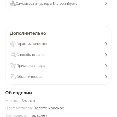
Самовывоз и курьер в Екатеринбурге
об оплате Плайтом
Остались вопросы?
Дополнительно
25
8 800 302-02-51
Гарантия качества
plait.ru
раз в 2
недели
Способы оплаты
Примерка товара
Обмен и возврат
Об изделии
Металл
: Золото
Цвет металла
: Золото красное
Тип изделия
: Браслет