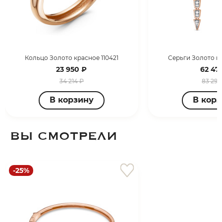
Кольцо Золото красное 110421
Серьги Золото кр
23 950 ₽
62 471
34 214 ₽
83 294
В корзину
В кор
ВЫ СМОТРЕЛИ
-25%