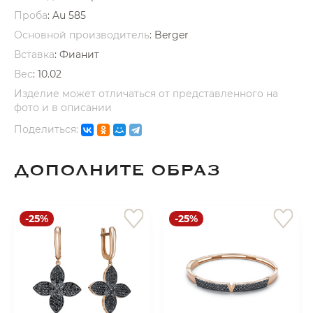
Проба
: Au 585
Основной производитель
: Berger
Вставка
:
Фианит
Вес
:
10.02
Изделие может отличаться от представленного на
раз в 2 недели
фото и в описании
Поделиться:
ДОПОЛНИТЕ ОБРАЗ
-25%
-25%