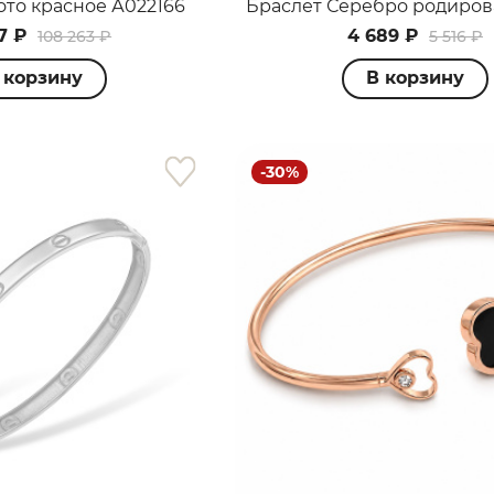
ото красное А022166
7 ₽
4 689 ₽
108 263 ₽
5 516 ₽
 корзину
В корзину
-30%