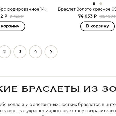
Браслет Серебро родированное 14000111456
12 ₽
74 053 ₽
9 426 ₽
105 790 
 корзину
В корзину
2
3
4
ИЕ БРАСЛЕТЫ ИЗ ЗО
ебя коллекцию элегантных жестких браслетов в инте
изысканные украшения, которые станут выразитель