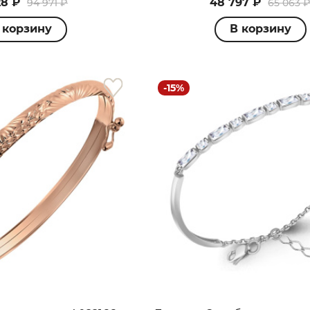
28 ₽
48 797 ₽
94 971 ₽
65 063 
 корзину
В корзину
-15%