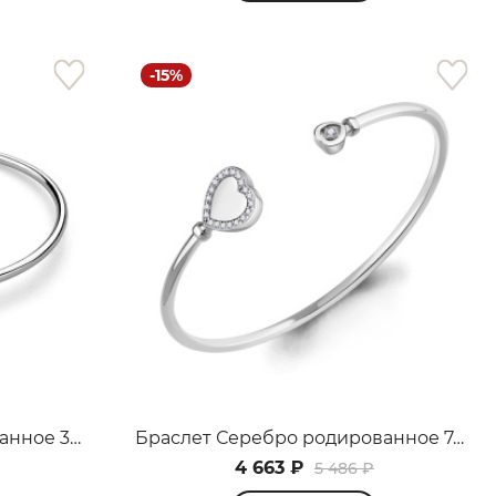
-15%
Браслет Серебро родированное 320704G152-17
Браслет Серебро родированное 74839А.5
4 663 ₽
5 486 ₽