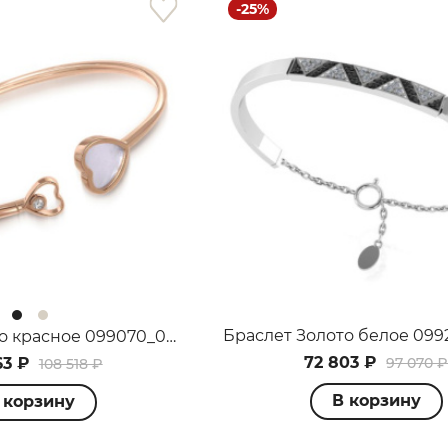
-25%
25
%
Добавляйте товары
в корзину
Оплачивайте сегодня только
25
% картой любого банка
Браслет Золото красное 099070_09_01_000_2848
Получайте товар
выбранный способом
72 803 ₽
63 ₽
97 070 
108 518 ₽
В корзину
 корзину
Оставшиеся
75
% будут
списываться