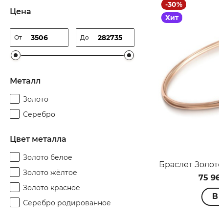
-30%
Цена
Хит
От
До
Металл
Золото
Серебро
Цвет металла
Золото белое
Золото жёлтое
75 9
Золото красное
В
Серебро родированное