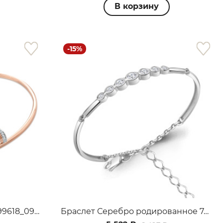
В корзину
-15%
Браслет Золото красное 099618_09_01_005_0004
Браслет Серебро родированное 74632А.5