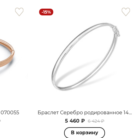
-15%
 070055
Браслет Серебро родированное 14000111763
5 460 ₽
₽
6 424 ₽
В корзину