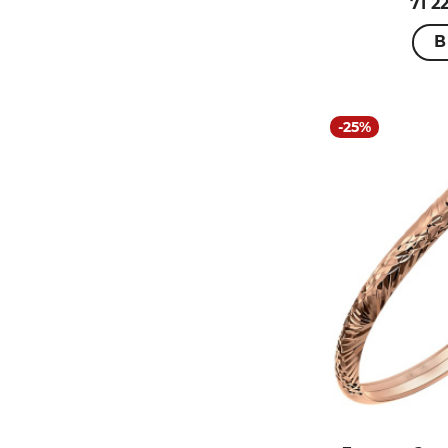
71 2
В
-25%