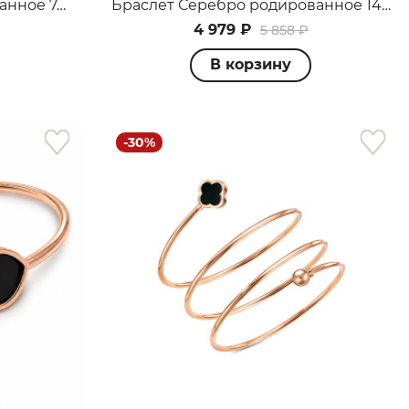
Браслет Серебро родированное 74630.5
Браслет Серебро родированное 1400111243
4 979 ₽
5 858 ₽
В корзину
-30%