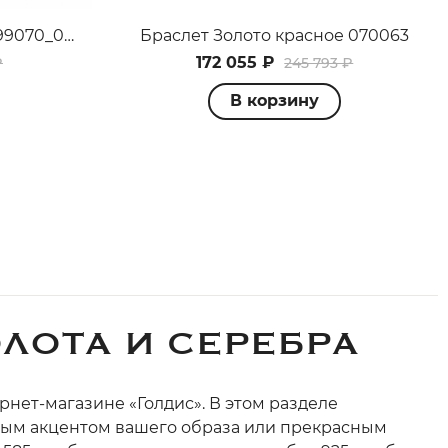
Браслет Золото красное 070063
Браслет Золото красное 099070_09_01_000_0414
172 055 ₽
245 793 ₽
₽
В корзину
ЛОТА И СЕРЕБРА
рнет-магазине «Голдис». В этом разделе
ным акцентом вашего образа или прекрасным