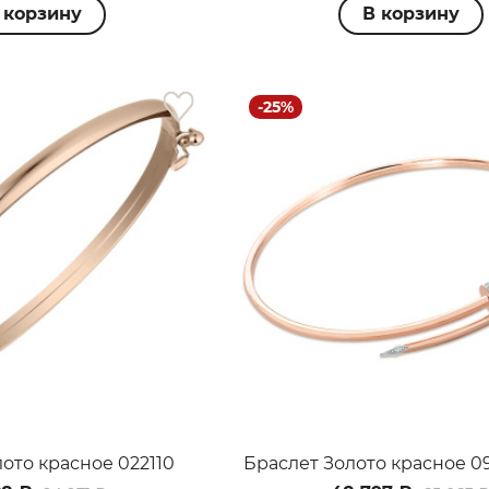
 корзину
В корзину
-25%
ото красное 022110