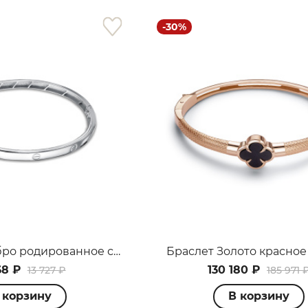
с вашей карты
по
25
%
каждые 2 недели
-30%
одробнее
об оплате Плайтом
25
раз в 2
Остались вопросы?
едели
8 800 302-02-51
Браслет Серебро родированное с7704566
Браслет Золото красное
plait.ru
68 ₽
130 180 ₽
13 727 ₽
185 971 
 корзину
В корзину