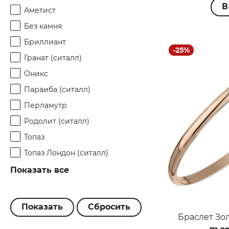
В
Аметист
Без камня
Бриллиант
-25%
Гранат (ситалл)
Оникс
Параиба (ситалл)
Перламутр
Родолит (ситалл)
Топаз
Топаз Лондон (ситалл)
Показать все
Браслет Зол