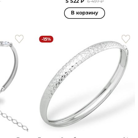
5 522 ₽
₽
6 497 ₽
В корзину
-15%