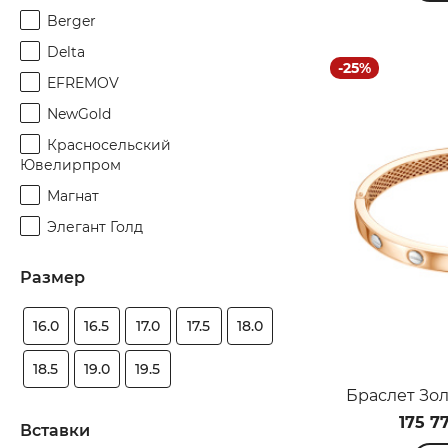
Berger
Delta
-25%
EFREMOV
NewGold
Красносельский
Ювелирпром
Магнат
Элегант Голд
Размер
16.0
16.5
17.0
17.5
18.0
18.5
19.0
19.5
Браслет Зол
175 7
Вставки