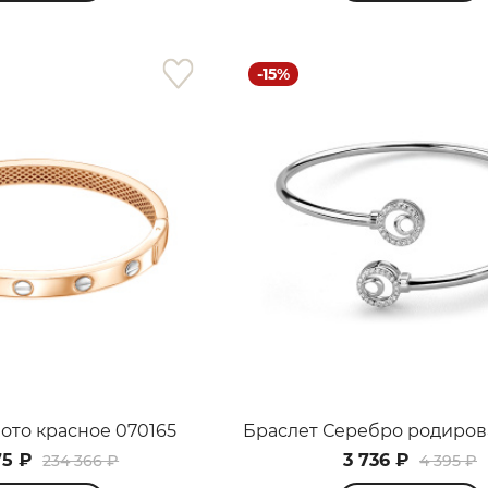
-15%
раз в 2 недели
ото красное 070165
75 ₽
3 736 ₽
234 366 ₽
4 395 ₽