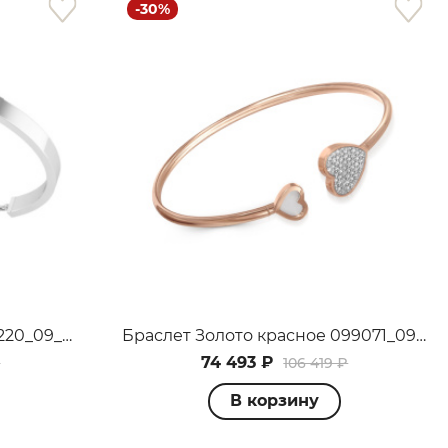
-30%
Браслет Золото белое 099220_09_02_015_2472
Браслет Золото красное 099071_09_01_005_2923
74 493 ₽
₽
106 419 ₽
В корзину