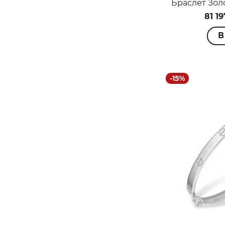
Браслет Зол
81 19
В
-15%