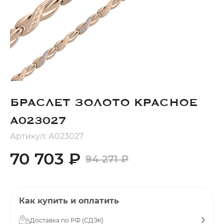
Добавляйте товары
в корзину
Оплачивайте сегодня только
25
% картой любого банка
БРАСЛЕТ ЗОЛОТО КРАСНОЕ
Получайте товар
выбранный способом
А023027
Артикул: А023027
Оставшиеся
75
% будут
70 703 ₽
94 271 ₽
списываться
с вашей карты
по
25
%
каждые 2 недели
Как купить и оплатить
Доставка по РФ (СДЭК)
Подробнее