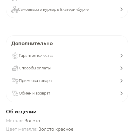
об оплате Плайтом
Самовывоз и курьер в Екатеринбурге
Остались вопросы?
25
Дополнительно
8 800 302-02-51
plait.ru
раз в 2
Гарантия качества
недели
Способы оплаты
Примерка товара
Обмен и возврат
Об изделии
Металл
: Золото
Цвет металла
: Золото красное