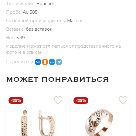
Тип изделия
: Браслет
Проба
: Au 585
Основной производитель
: Магнат
Вставка
:
без вставок
Вес
:
5.39
раз в 2 недели
Изделие может отличаться от представленного на
фото и в описании
Поделиться:
МОЖЕТ ПОНРАВИТЬСЯ
-25%
-25%