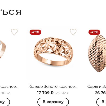
ТЬСЯ
-25%
-25%
раз в 2 недели
Кольцо Золото красное А012520
Кольцо Золото красное А012721
17 709 ₽
26 76
 961 ₽
23 612 ₽
ину
В корзину
В