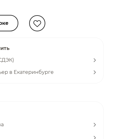
рке
тить
СДЭК)
ьер в Екатеринбурге
ва