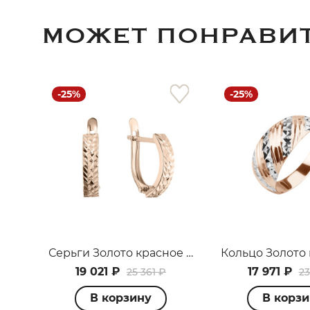
МОЖЕТ ПОНРАВИ
-25%
-25%
Серьги Золото красное А011815
19 021 ₽
17 971 ₽
25 361 ₽
23
В корзину
В корз