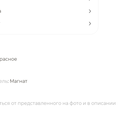
а
т
красное
ель
: Магнат
ься от представленного на фото и в описании