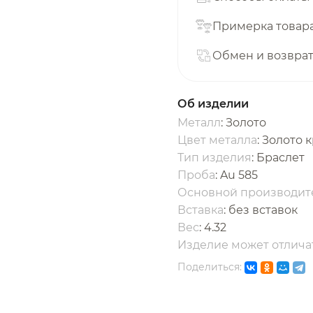
с вашей карты
по
25
%
каждые 2 недели
Примерка товар
Обмен и возвра
одробнее
об оплате Плайтом
Об изделии
Металл
: Золото
Цвет металла
: Золото 
Тип изделия
: Браслет
25
Проба
: Au 585
раз в 2
Основной производит
Остались вопросы?
едели
Вставка
:
без вставок
Вес
:
4.32
8 800 302-02-51
Изделие может отличат
plait.ru
Поделиться: