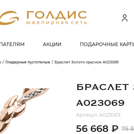
ПАТЕЛЯМ
АКЦИИ
ПОДАРОЧНЫЕ КАРТ
 клиентов всех банков
е
Глидерные пустотелые
Браслет Золото красное А023069
ЗБЕЙТЕ
ОПЛАТУ
 ЧАСТИ
БЕЗ ПЕРЕПЛАТ
БРАСЛЕТ
А023069
ГРАФИК ПЛАТЕЖЕЙ
Артикул: А023069
56 668 ₽
75 
егодня