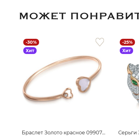
МОЖЕТ ПОНРАВИ
-30%
-25%
Хит
Хит
Браслет Золото красное 099070_09_01_000_2848