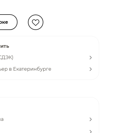
рке
тить
СДЭК)
ьер в Екатеринбурге
ва