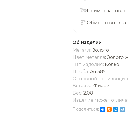
с вашей карты
по
25
%
каждые 2 недели
Примерка товар
Обмен и возвра
одробнее
об оплате Плайтом
Об изделии
Металл
: Золото
Цвет металла
: Золото 
Тип изделия
: Колье
25
Проба
: Au 585
раз в 2
Основной производит
Остались вопросы?
едели
Вставка
:
Фианит
Вес
:
2.08
8 800 302-02-51
Изделие может отличат
plait.ru
Поделиться: