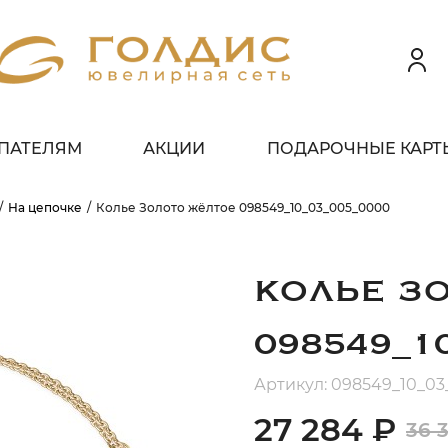
ПАТЕЛЯМ
АКЦИИ
ПОДАРОЧНЫЕ КАРТ
 клиентов всех банков
На цепочке
Колье Золото жёлтое 098549_10_03_005_0000
ЗБЕЙТЕ
ОПЛАТУ
 ЧАСТИ
БЕЗ ПЕРЕПЛАТ
КОЛЬЕ З
098549_1
ГРАФИК ПЛАТЕЖЕЙ
Артикул: 098549_10_0
27 284 ₽
36 
егодня