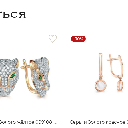
ТЬСЯ
-30%
раз в 2 недели
Серьги Золото жёлтое 099108_02_03_005_3129