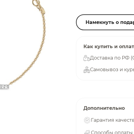
25
%
Намекнуть о пода
Добавляйте товары
в корзину
Как купить и опла
Доставка по РФ (
Самовывоз и кур
Оплачивайте сегодня только
25
% картой любого банка
Получайте товар
выбранный способом
Дополнительно
Гарантия качест
Оставшиеся
75
% будут
списываться
Способы оплаты