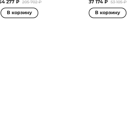
54 277 ₽
37 174 ₽
205 702 ₽
53 105 ₽
В корзину
В корзину