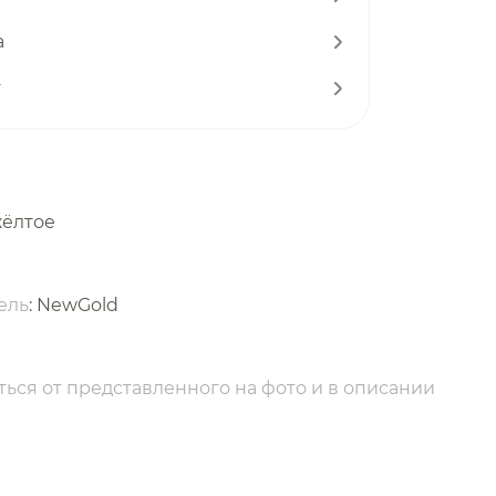
а
т
жёлтое
ель
: NewGold
ься от представленного на фото и в описании