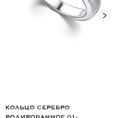
Добавляйте товары
в корзину
Оплачивайте сегодня только
25
% картой любого банка
Получайте товар
выбранный способом
Оставшиеся
75
% будут
списываться
с вашей карты
по
25
%
каждые 2 недели
КОЛЬЦО СЕРЕБРО
РОДИРОВАННОЕ 01-
Подробнее