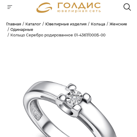
Главная
Каталог
Ювелирные изделия
Кольца
Женские
Одинарные
Для клиентов всех банков
Кольцо Серебро родированное 01-4367/000Б-00
РАЗБЕЙТЕ
ОПЛАТУ
НА ЧАСТИ
БЕЗ ПЕРЕПЛАТ
ГРАФИК ПЛАТЕЖЕЙ
Сегодня
25
%