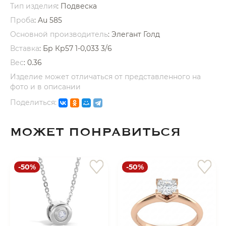
Тип изделия
: Подвеска
Проба
: Au 585
Основной производитель
: Элегант Голд
Вставка
:
Бр Кр57 1-0,033 3/6
Вес
:
0.36
раз в 2 недели
Изделие может отличаться от представленного на
фото и в описании
Поделиться:
МОЖЕТ ПОНРАВИТЬСЯ
-50%
-50%