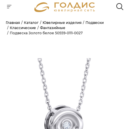
Главная
Каталог
Ювелирные изделия
Подвески
Классические
Фантазийные
Для клиентов всех банков
Подвеска Золото белое 50559-0111-0027
РАЗБЕЙТЕ
ОПЛАТУ
НА ЧАСТИ
БЕЗ ПЕРЕПЛАТ
ГРАФИК ПЛАТЕЖЕЙ
Сегодня
25
%