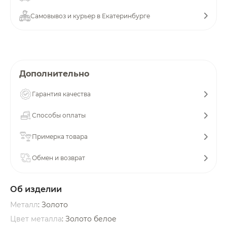
об оплате Плайтом
Самовывоз и курьер в Екатеринбурге
Остались вопросы?
25
Дополнительно
8 800 302-02-51
plait.ru
раз в 2
Гарантия качества
недели
Способы оплаты
Примерка товара
Обмен и возврат
Об изделии
Металл
: Золото
Цвет металла
: Золото белое