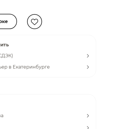
рке
тить
СДЭК)
ьер в Екатеринбурге
ва