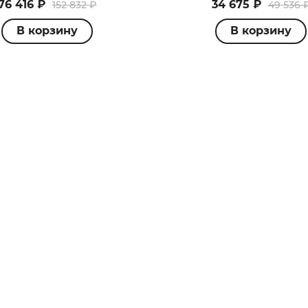
76 416 ₽
34 675 ₽
152 832 ₽
49 536 
В корзину
В корзину