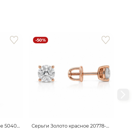
-50%
-
Подвеска Золото красное 50408-0100-4110
Серьги Золото красное 20778-0100-6027