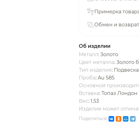
с вашей карты
по
25
%
каждые 2 недели
Примерка товар
Обмен и возвра
одробнее
об оплате Плайтом
Об изделии
Металл
: Золото
Цвет металла
: Золото 
Тип изделия
: Подвеска
25
Проба
: Au 585
раз в 2
Основной производит
Остались вопросы?
едели
Вставка
:
Топаз Лондон 
Вес
:
1.53
8 800 302-02-51
Изделие может отличат
plait.ru
Поделиться: