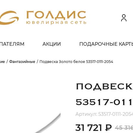
ПАТЕЛЯМ
АКЦИИ
ПОДАРОЧНЫЕ КАРТ
 клиентов всех банков
кие
Фантазийные
Подвеска Золото белое 53517-0111-2054
ЗБЕЙТЕ
ОПЛАТУ
 ЧАСТИ
БЕЗ ПЕРЕПЛАТ
ПОДВЕСК
53517-01
ГРАФИК ПЛАТЕЖЕЙ
Артикул: 53517-0111-205
31 721 ₽
45 31
егодня