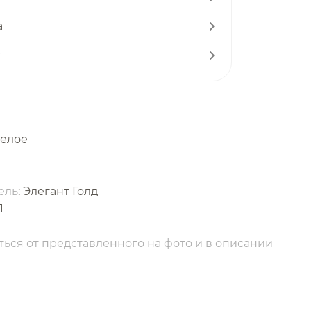
а
т
белое
ель
: Элегант Голд
1
ься от представленного на фото и в описании