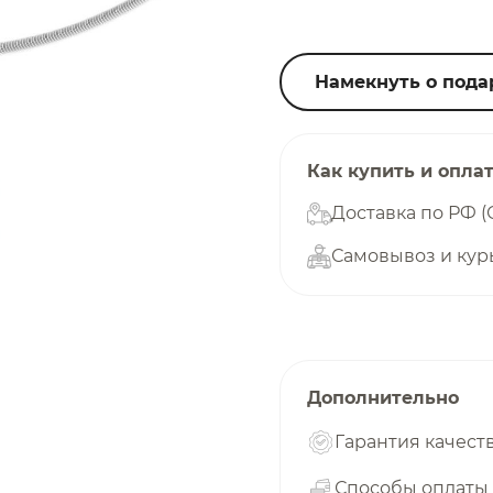
25
%
Намекнуть о пода
Добавляйте товары
в корзину
Как купить и опла
Доставка по РФ (
Самовывоз и кур
Оплачивайте сегодня только
25
% картой любого банка
Получайте товар
выбранный способом
Дополнительно
Гарантия качест
Оставшиеся
75
% будут
списываться
Способы оплаты