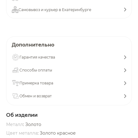
об оплате Плайтом
Самовывоз и курьер в Екатеринбурге
Остались вопросы?
25
Дополнительно
8 800 302-02-51
plait.ru
раз в 2
Гарантия качества
недели
Способы оплаты
Примерка товара
Обмен и возврат
Об изделии
Металл
: Золото
Цвет металла
: Золото красное