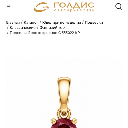
Главная
Каталог
Ювелирные изделия
Подвески
Классические
Фантазийные
Для клиентов всех банков
Подвеска Золото красное С 555022 КР
РАЗБЕЙТЕ
ОПЛАТУ
НА ЧАСТИ
БЕЗ ПЕРЕПЛАТ
ГРАФИК ПЛАТЕЖЕЙ
Сегодня
25
%