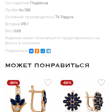
Тип изделия
: Подвеска
Проба
: Au 585
Основной производитель
: ТК Радуга
Вставка
:
Рб 1
Вес
:
0.69
раз в 2 недели
Изделие может отличаться от представленного на
фото и в описании
Поделиться:
МОЖЕТ ПОНРАВИТЬСЯ
-50%
-50%