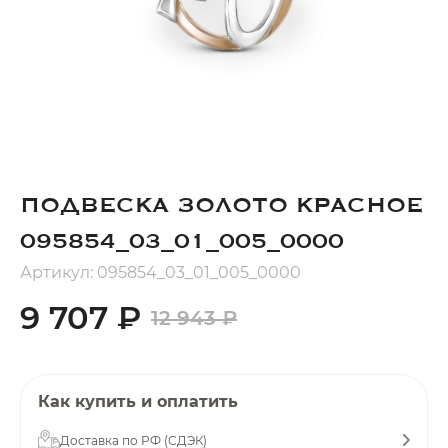
Добавляйте товары
в корзину
Оплачивайте сегодня только
25
% картой любого банка
ПОДВЕСКА ЗОЛОТО КРАСНОЕ
Получайте товар
выбранный способом
095854_03_01_005_0000
Артикул: 095854_03_01_005_0000
Оставшиеся
75
% будут
9 707 ₽
12 943 ₽
списываться
с вашей карты
по
25
%
каждые 2 недели
Как купить и оплатить
Доставка по РФ (СДЭК)
Подробнее