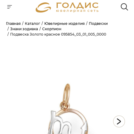
Главная
Каталог
Ювелирные изделия
Подвески
Знаки зодиака
Скорпион
Для клиентов всех банков
Подвеска Золото красное 095854_03_01_005_0000
РАЗБЕЙТЕ
ОПЛАТУ
НА ЧАСТИ
БЕЗ ПЕРЕПЛАТ
ГРАФИК ПЛАТЕЖЕЙ
Сегодня
25
%