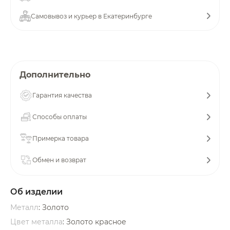
об оплате Плайтом
Самовывоз и курьер в Екатеринбурге
Остались вопросы?
25
Дополнительно
8 800 302-02-51
plait.ru
раз в 2
Гарантия качества
недели
Способы оплаты
Примерка товара
Обмен и возврат
Об изделии
Металл
: Золото
Цвет металла
: Золото красное