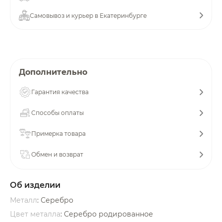
об оплате Плайтом
Самовывоз и курьер в Екатеринбурге
Остались вопросы?
25
Дополнительно
8 800 302-02-51
plait.ru
раз в 2
Гарантия качества
недели
Способы оплаты
Примерка товара
Обмен и возврат
Об изделии
Металл
: Серебро
Цвет металла
: Серебро родированное