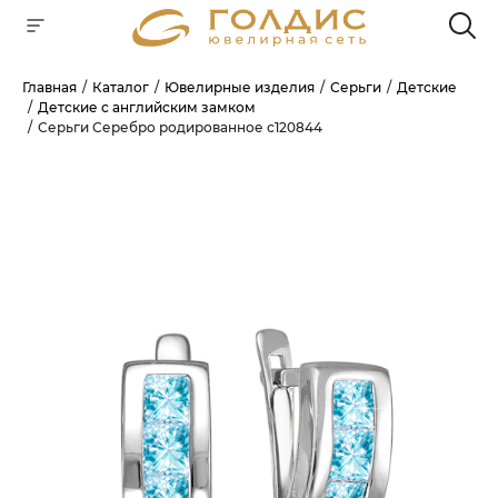
Главная
Каталог
Ювелирные изделия
Серьги
Детские
Детские с английским замком
Для клиентов всех банков
Серьги Серебро родированное с120844
РАЗБЕЙТЕ
ОПЛАТУ
НА ЧАСТИ
БЕЗ ПЕРЕПЛАТ
ГРАФИК ПЛАТЕЖЕЙ
Сегодня
25
%