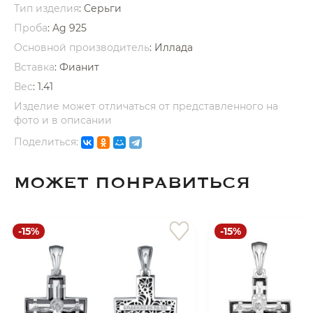
Тип изделия
: Серьги
Проба
: Ag 925
Основной производитель
: Иллада
Вставка
:
Фианит
Вес
:
1.41
раз в 2 недели
Изделие может отличаться от представленного на
фото и в описании
Поделиться:
МОЖЕТ ПОНРАВИТЬСЯ
-15%
-15%