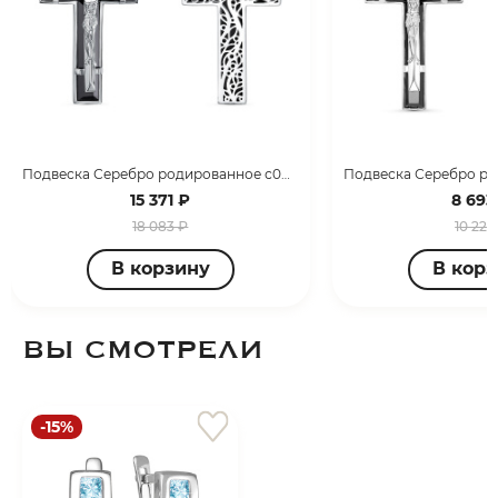
Подвеска Серебро родированное с080130
15 371 ₽
8 693
18 083 ₽
10 227
В корзину
В кор
ВЫ СМОТРЕЛИ
-15%