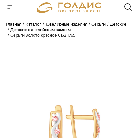
Главная
Каталог
Ювелирные изделия
Серьги
Детские
Детские с английским замком
Для клиентов всех банков
Серьги Золото красное С13211765
РАЗБЕЙТЕ
ОПЛАТУ
НА ЧАСТИ
БЕЗ ПЕРЕПЛАТ
ГРАФИК ПЛАТЕЖЕЙ
Сегодня
25
%