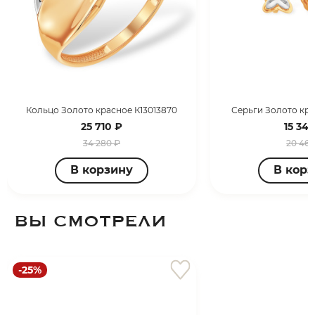
Кольцо Золото красное К13013870
Серьги Золото кра
25 710 ₽
15 347
34 280 ₽
20 463
В корзину
В кор
ВЫ СМОТРЕЛИ
-25%