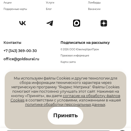
Акции
Услуги
Ломбарды
Подарочные карты
Блог
Вакансии
Контакты
Подписаться на рассылку
© 2026 ООО ЮвелирУралПром
+7 (343) 369-00-30
Правовая информация
office@goldisural.ru
Карта сайта
Мы используем файлы Cookies и другие технологии для
сбора информации технического характера через
метрическую программу "Яндекс Метрика". Файлы Cookies
помогают нам постоянно улучшать этот сайт. Нажимая на
кнопку «Принять», вы даете
согласие на обработку файлов
Cookies
в соответствии с условиями, изложенными в нашей
политике обработки персональных данных
.
Все права защищены. Информация, размещенная на
Принять
данной странице, не является публичной офертой