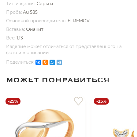
Тип изделия
: Серьги
Проба
: Au 585
Основной производитель
: EFREMOV
Вставка
:
Фианит
Вес
:
1.13
раз в 2 недели
Изделие может отличаться от представленного на
фото и в описании
Поделиться:
МОЖЕТ ПОНРАВИТЬСЯ
-25%
-25%