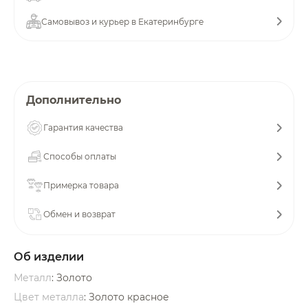
об оплате Плайтом
Самовывоз и курьер в Екатеринбурге
Остались вопросы?
25
Дополнительно
8 800 302-02-51
plait.ru
раз в 2
Гарантия качества
недели
Способы оплаты
Примерка товара
Обмен и возврат
Об изделии
Металл
: Золото
Цвет металла
: Золото красное