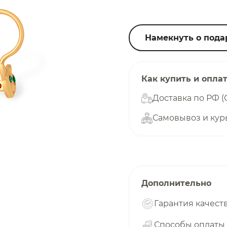
25
%
Намекнуть о пода
Добавляйте товары
в корзину
Как купить и опла
Доставка по РФ (
Самовывоз и кур
Оплачивайте сегодня только
25
% картой любого банка
Получайте товар
выбранный способом
Дополнительно
Гарантия качест
Оставшиеся
75
% будут
списываться
Способы оплаты