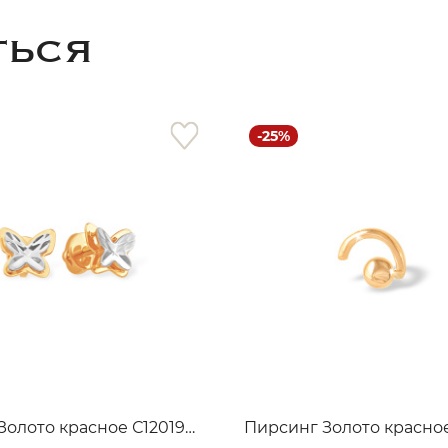
ТЬСЯ
-25%
раз в 2 недели
Серьги Золото красное С12019916