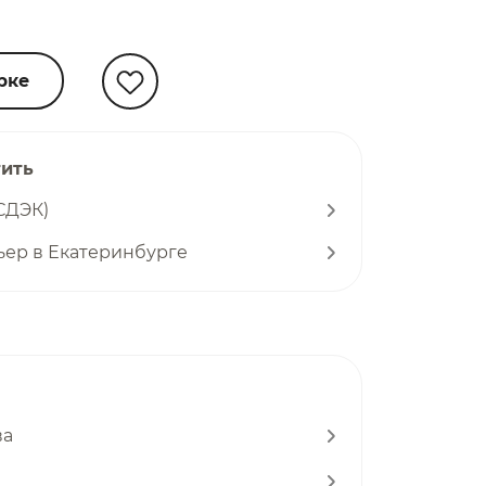
рке
тить
СДЭК)
ьер в Екатеринбурге
ва