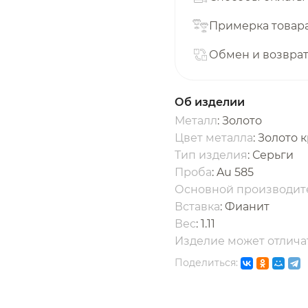
с вашей карты
по
25
%
каждые 2 недели
Примерка товар
Обмен и возвра
одробнее
об оплате Плайтом
Об изделии
Металл
: Золото
Цвет металла
: Золото 
Тип изделия
: Серьги
25
Проба
: Au 585
раз в 2
Основной производит
Остались вопросы?
едели
Вставка
:
Фианит
Вес
:
1.11
8 800 302-02-51
Изделие может отличат
plait.ru
Поделиться: