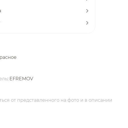
а
т
красное
ель
: EFREMOV
ься от представленного на фото и в описании