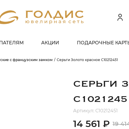
ПАТЕЛЯМ
АКЦИИ
ПОДАРОЧНЫЕ КАРТ
 клиентов всех банков
ские с французским замком
Серьги Золото красное С10212451
ЗБЕЙТЕ
ОПЛАТУ
 ЧАСТИ
БЕЗ ПЕРЕПЛАТ
СЕРЬГИ 
С1021245
ГРАФИК ПЛАТЕЖЕЙ
Артикул: С10212451
14 561 ₽
19 41
егодня