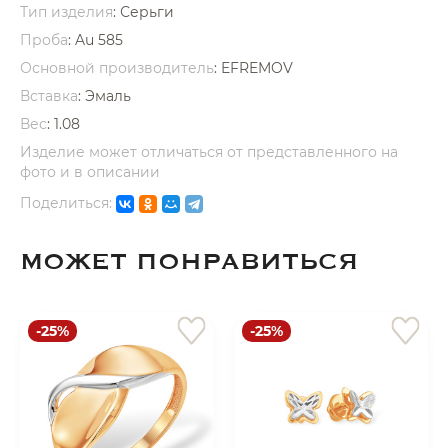
Тип изделия
: Серьги
Проба
: Au 585
Основной производитель
: EFREMOV
Вставка
:
Эмаль
Вес
:
1.08
раз в 2 недели
Изделие может отличаться от представленного на
фото и в описании
Поделиться:
МОЖЕТ ПОНРАВИТЬСЯ
-25%
-25%