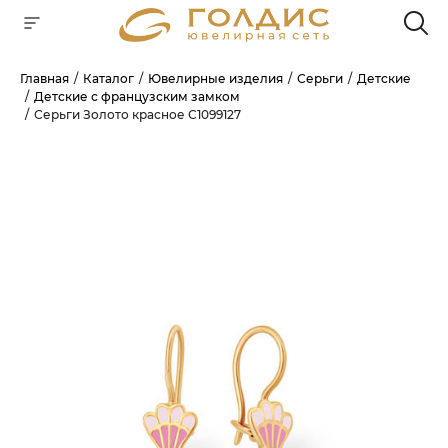
Главная
Каталог
Ювелирные изделия
Серьги
Детские
Детские с французским замком
Для клиентов всех банков
Серьги Золото красное С1099127
РАЗБЕЙТЕ
ОПЛАТУ
НА ЧАСТИ
БЕЗ ПЕРЕПЛАТ
ГРАФИК ПЛАТЕЖЕЙ
Сегодня
25
%