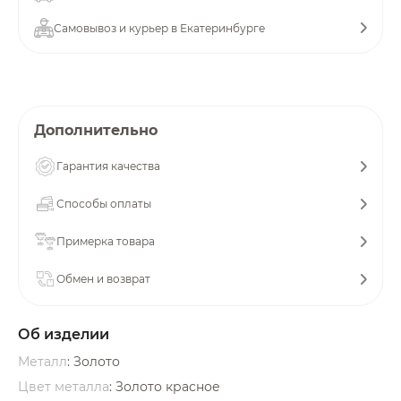
об оплате Плайтом
Самовывоз и курьер в Екатеринбурге
Остались вопросы?
25
Дополнительно
8 800 302-02-51
plait.ru
раз в 2
Гарантия качества
недели
Способы оплаты
Примерка товара
Обмен и возврат
Об изделии
Металл
: Золото
Цвет металла
: Золото красное