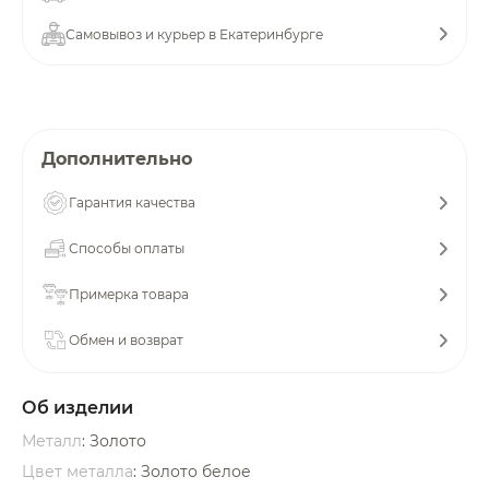
об оплате Плайтом
Самовывоз и курьер в Екатеринбурге
Остались вопросы?
25
Дополнительно
8 800 302-02-51
plait.ru
раз в 2
Гарантия качества
недели
Способы оплаты
Примерка товара
Обмен и возврат
Об изделии
Металл
: Золото
Цвет металла
: Золото белое