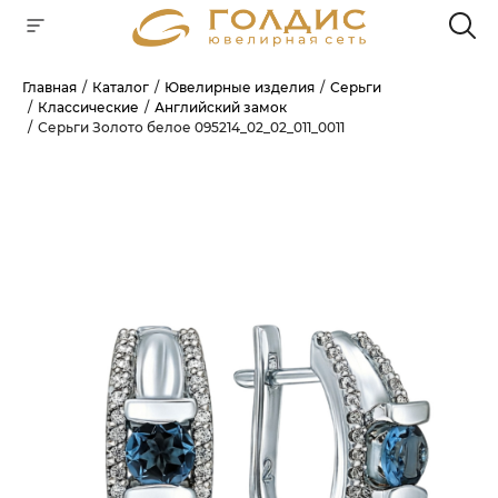
Главная
Каталог
Ювелирные изделия
Серьги
Классические
Английский замок
Для клиентов всех банков
Серьги Золото белое 095214_02_02_011_0011
РАЗБЕЙТЕ
ОПЛАТУ
НА ЧАСТИ
БЕЗ ПЕРЕПЛАТ
ГРАФИК ПЛАТЕЖЕЙ
Сегодня
25
%