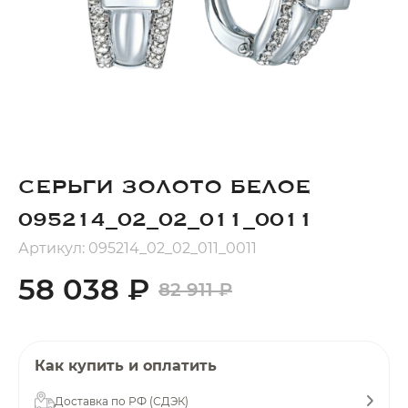
Добавляйте товары
в корзину
Оплачивайте сегодня только
25
% картой любого банка
СЕРЬГИ ЗОЛОТО БЕЛОЕ
Получайте товар
выбранный способом
095214_02_02_011_0011
Артикул: 095214_02_02_011_0011
Оставшиеся
75
% будут
58 038 ₽
82 911 ₽
списываться
с вашей карты
по
25
%
каждые 2 недели
Как купить и оплатить
Доставка по РФ (СДЭК)
Подробнее