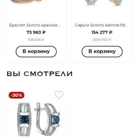
Браслет Золото красное 099070_09_01_000_2848
Серьги Золото жёлтое 099108_02_03_005_3129
75 963 ₽
154 277 ₽
108 518 ₽
205 702 ₽
В корзину
В корзину
ВЫ СМОТРЕЛИ
-30%