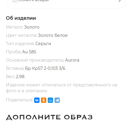
Об изделии
Металл
: Золото
Цвет металла
: Золото белое
Тип изделия
: Серьги
раз в 2 недели
Проба
: Au 585
Основной производитель
: Aurora
Вставка
:
Бр Кр57 2-0,103 3/6
Вес
:
2.98
Изделие может отличаться от представленного на
фото и в описании
Поделиться:
ДОПОЛНИТЕ ОБРАЗ