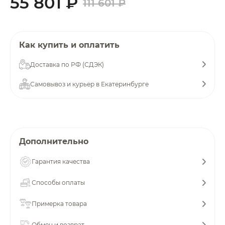
55 801 ₽
111 601 ₽
об оплате Плайтом
Как купить и оплатить
Остались вопросы?
25
Доставка по РФ (СДЭК)
8 800 302-02-51
Самовывоз и курьер в Екатеринбурге
plait.ru
раз в 2
недели
Дополнительно
Гарантия качества
Способы оплаты
Примерка товара
Обмен и возврат