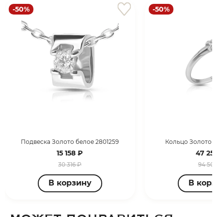
-50%
-50%
Подвеска Золото белое 2801259
Кольцо Золото б
15 158 ₽
47 251
30 316 ₽
94 501
В корзину
В кор