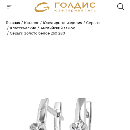
Главная
Каталог
Ювелирные изделия
Серьги
Классические
Английский замок
Для клиентов всех банков
Серьги Золото белое 2601280
РАЗБЕЙТЕ
ОПЛАТУ
НА ЧАСТИ
БЕЗ ПЕРЕПЛАТ
ГРАФИК ПЛАТЕЖЕЙ
Сегодня
25
%