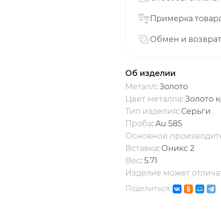
с вашей карты
по
25
%
каждые 2 недели
Примерка товар
Обмен и возвра
одробнее
об оплате Плайтом
Об изделии
Металл
: Золото
Цвет металла
: Золото 
Тип изделия
: Серьги
25
Проба
: Au 585
раз в 2
Основной производит
Остались вопросы?
едели
Вставка
:
Оникс 2
Вес
:
5.71
8 800 302-02-51
Изделие может отличат
plait.ru
Поделиться: