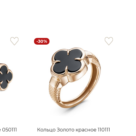
-30%
 050111
Кольцо Золото красное 110111