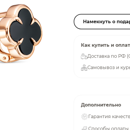
25
%
Намекнуть о пода
Добавляйте товары
в корзину
Как купить и опла
Доставка по РФ (
Самовывоз и кур
Оплачивайте сегодня только
25
% картой любого банка
Получайте товар
выбранный способом
Дополнительно
Гарантия качест
Оставшиеся
75
% будут
списываться
Способы оплаты