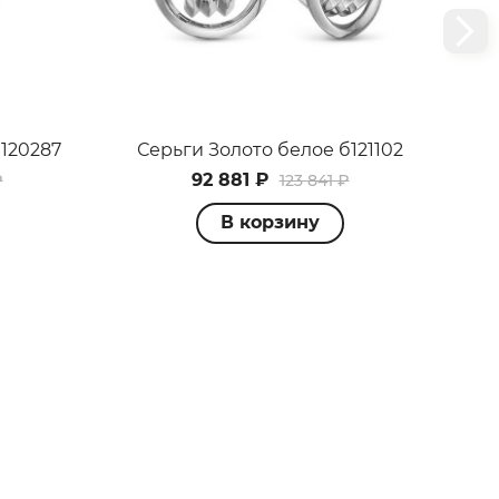
120287
Серьги Золото белое б121102
Се
92 881 ₽
₽
123 841 ₽
В корзину