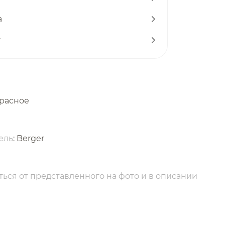
а
т
красное
ель
: Berger
ься от представленного на фото и в описании