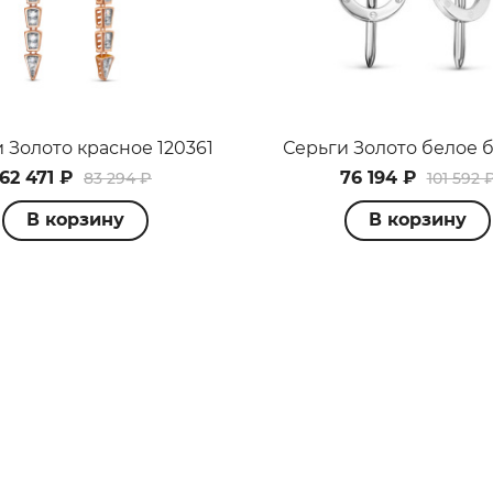
 Золото красное 120361
Серьги Золото белое б
62 471 ₽
76 194 ₽
83 294 ₽
101 592 
В корзину
В корзину