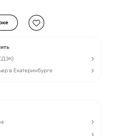
рке
тить
СДЭК)
ьер в Екатеринбурге
ва