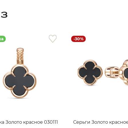
АЗ
ка
-30%
раз в 2 недели
а Золото красное 030111
Серьги Золото красное