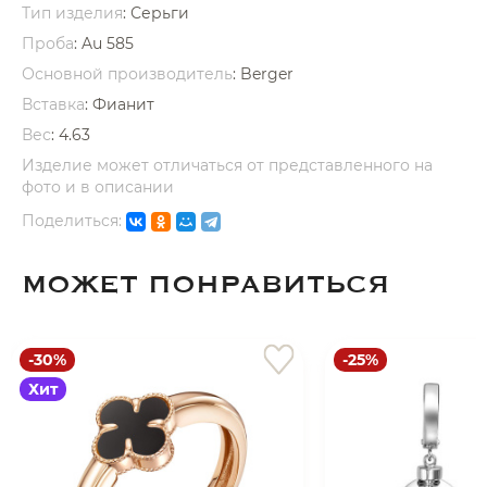
Тип изделия
: Серьги
Проба
: Au 585
Основной производитель
: Berger
Вставка
:
Фианит
Вес
:
4.63
раз в 2 недели
Изделие может отличаться от представленного на
фото и в описании
Поделиться:
МОЖЕТ ПОНРАВИТЬСЯ
-30%
-25%
Хит