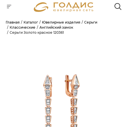
Главная
Каталог
Ювелирные изделия
Серьги
Классические
Английский замок
Для клиентов всех банков
Серьги Золото красное 120361
РАЗБЕЙТЕ
ОПЛАТУ
НА ЧАСТИ
БЕЗ ПЕРЕПЛАТ
ГРАФИК ПЛАТЕЖЕЙ
Сегодня
25
%