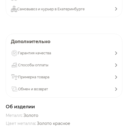
об оплате Плайтом
Самовывоз и курьер в Екатеринбурге
Остались вопросы?
25
Дополнительно
8 800 302-02-51
plait.ru
раз в 2
Гарантия качества
недели
Способы оплаты
Примерка товара
Обмен и возврат
Об изделии
Металл
: Золото
Цвет металла
: Золото красное