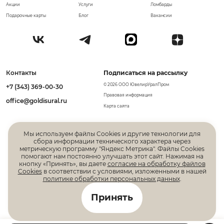
Акции
Услуги
Ломбарды
Подарочные карты
Блог
Вакансии
Контакты
Подписаться на рассылку
© 2026 ООО ЮвелирУралПром
+7 (343) 369-00-30
Правовая информация
office@goldisural.ru
Карта сайта
Мы используем файлы Cookies и другие технологии для
сбора информации технического характера через
метрическую программу "Яндекс Метрика". Файлы Cookies
помогают нам постоянно улучшать этот сайт. Нажимая на
кнопку «Принять», вы даете
согласие на обработку файлов
Cookies
в соответствии с условиями, изложенными в нашей
политике обработки персональных данных
.
Все права защищены. Информация, размещенная на
Принять
данной странице, не является публичной офертой