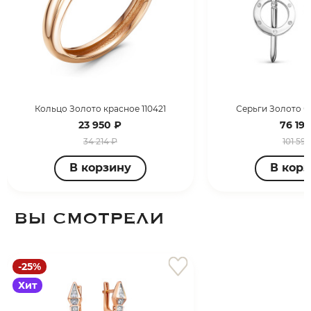
Кольцо Золото красное 110421
Серьги Золото б
23 950 ₽
76 19
34 214 ₽
101 592
В корзину
В кор
ВЫ СМОТРЕЛИ
-25%
Хит