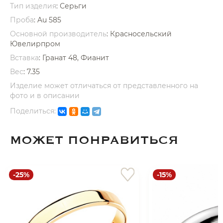
Тип изделия
: Серьги
Проба
: Au 585
Основной производитель
: Красносельский
Ювелирпром
Вставка
:
Гранат 48, Фианит
Вес
:
7.35
раз в 2 недели
Изделие может отличаться от представленного на
фото и в описании
Поделиться:
МОЖЕТ ПОНРАВИТЬСЯ
-25%
-15%