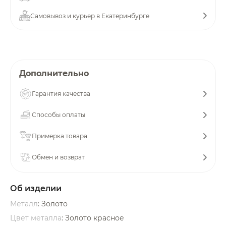
об оплате Плайтом
Самовывоз и курьер в Екатеринбурге
Остались вопросы?
25
Дополнительно
8 800 302-02-51
plait.ru
раз в 2
Гарантия качества
недели
Способы оплаты
Примерка товара
Обмен и возврат
Об изделии
Металл
: Золото
Цвет металла
: Золото красное