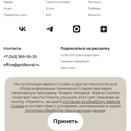
Бренды
Гарантия и возврат
Магазины
Акции
Услуги
Ломбарды
Подарочные карты
Блог
Вакансии
Контакты
Подписаться на рассылку
© 2026 ООО ЮвелирУралПром
+7 (343) 369-00-30
Правовая информация
office@goldisural.ru
Карта сайта
Мы используем файлы Cookies и другие технологии для
сбора информации технического характера через
метрическую программу "Яндекс Метрика". Файлы Cookies
помогают нам постоянно улучшать этот сайт. Нажимая на
кнопку «Принять», вы даете
согласие на обработку файлов
Cookies
в соответствии с условиями, изложенными в нашей
политике обработки персональных данных
.
Все права защищены. Информация, размещенная на
Принять
данной странице, не является публичной офертой