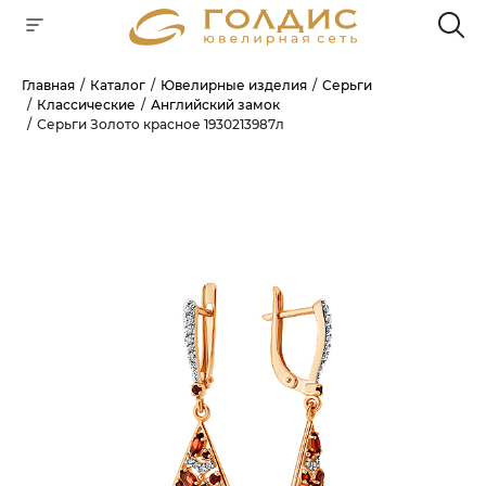
Главная
Каталог
Ювелирные изделия
Серьги
Классические
Английский замок
Для клиентов всех банков
Серьги Золото красное 1930213987л
РАЗБЕЙТЕ
ОПЛАТУ
НА ЧАСТИ
БЕЗ ПЕРЕПЛАТ
ГРАФИК ПЛАТЕЖЕЙ
Сегодня
25
%