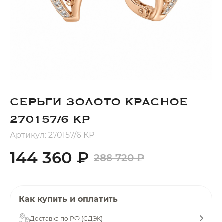
Добавляйте товары
в корзину
Оплачивайте сегодня только
25
% картой любого банка
СЕРЬГИ ЗОЛОТО КРАСНОЕ
Получайте товар
выбранный способом
270157/6 КР
Артикул: 270157/6 КР
Оставшиеся
75
% будут
144 360 ₽
288 720 ₽
списываться
с вашей карты
по
25
%
каждые 2 недели
Как купить и оплатить
Доставка по РФ (СДЭК)
Подробнее