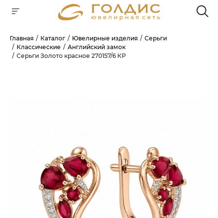
Главная
Каталог
Ювелирные изделия
Серьги
Классические
Английский замок
Для клиентов всех банков
Серьги Золото красное 270157/6 КР
РАЗБЕЙТЕ
ОПЛАТУ
НА ЧАСТИ
БЕЗ ПЕРЕПЛАТ
ГРАФИК ПЛАТЕЖЕЙ
Сегодня
25
%