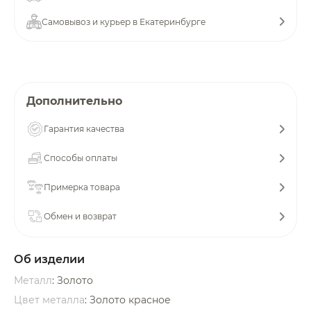
об оплате Плайтом
Самовывоз и курьер в Екатеринбурге
Остались вопросы?
25
Дополнительно
8 800 302-02-51
plait.ru
раз в 2
Гарантия качества
недели
Способы оплаты
Примерка товара
Обмен и возврат
Об изделии
Металл
: Золото
Цвет металла
: Золото красное