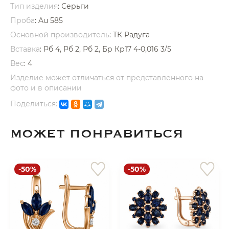
Тип изделия
: Серьги
Проба
: Au 585
Основной производитель
: ТК Радуга
Вставка
:
Рб 4, Рб 2, Рб 2, Бр Кр17 4-0,016 3/5
Вес
:
4
раз в 2 недели
Изделие может отличаться от представленного на
фото и в описании
Поделиться:
МОЖЕТ ПОНРАВИТЬСЯ
-50%
-50%