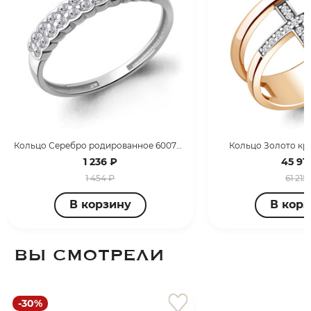
Кольцо Серебро родированное 600722А.5
Кольцо Золото кра
1 236 ₽
45 911
1 454 ₽
61 215
В корзину
В кор
ВЫ СМОТРЕЛИ
-30%