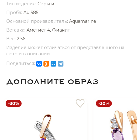
Тип изделия
: Серьги
Проба
: Au 585
Основной производитель
: Aquamarine
Вставка
:
Аметист 4, Фианит
Вес
:
2.56
раз в 2 недели
Изделие может отличаться от представленного на
фото и в описании
Поделиться:
ДОПОЛНИТЕ ОБРАЗ
-30%
-30%