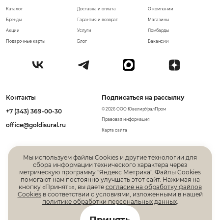
Каталог
Доставка и оплата
О компании
Бренды
Гарантия и возврат
Магазины
Акции
Услуги
Ломбарды
Подарочные карты
Блог
Вакансии
Контакты
Подписаться на рассылку
© 2026 ООО ЮвелирУралПром
+7 (343) 369-00-30
Правовая информация
office@goldisural.ru
Карта сайта
Мы используем файлы Cookies и другие технологии для
сбора информации технического характера через
метрическую программу "Яндекс Метрика". Файлы Cookies
помогают нам постоянно улучшать этот сайт. Нажимая на
кнопку «Принять», вы даете
согласие на обработку файлов
Cookies
в соответствии с условиями, изложенными в нашей
политике обработки персональных данных
.
Все права защищены. Информация, размещенная на