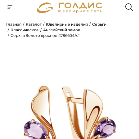
Главная
Каталог
Ювелирные изделия
Серьги
Классические
Английский замок
Для клиентов всех банков
Серьги Золото красное 4786604А.1
РАЗБЕЙТЕ
ОПЛАТУ
НА ЧАСТИ
БЕЗ ПЕРЕПЛАТ
ГРАФИК ПЛАТЕЖЕЙ
Сегодня
25
%