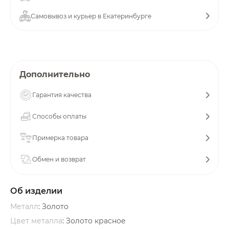
об оплате Плайтом
Самовывоз и курьер в Екатеринбурге
Остались вопросы?
25
Дополнительно
8 800 302-02-51
plait.ru
раз в 2
Гарантия качества
недели
Способы оплаты
Примерка товара
Обмен и возврат
Об изделии
Металл
: Золото
Цвет металла
: Золото красное