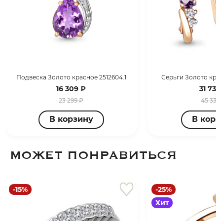
Подвеска Золото красное 2512604.1
Серьги Золото кра
16 309 ₽
31 737
23 299 ₽
45 338
В корзину
В кор
МОЖЕТ ПОНРАВИТЬСЯ
-15%
-25%
Хит