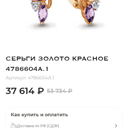
Добавляйте товары
в корзину
Оплачивайте сегодня только
25
% картой любого банка
СЕРЬГИ ЗОЛОТО КРАСНОЕ
Получайте товар
выбранный способом
4786604А.1
Артикул: 4786604А.1
Оставшиеся
75
% будут
37 614 ₽
53 734 ₽
списываться
с вашей карты
по
25
%
каждые 2 недели
Как купить и оплатить
Доставка по РФ (СДЭК)
Подробнее