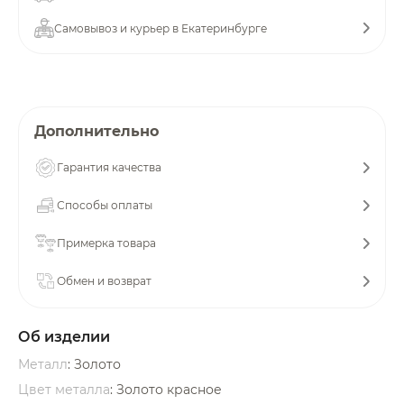
об оплате Плайтом
Самовывоз и курьер в Екатеринбурге
Остались вопросы?
25
Дополнительно
8 800 302-02-51
plait.ru
раз в 2
Гарантия качества
недели
Способы оплаты
Примерка товара
Обмен и возврат
Об изделии
Металл
: Золото
Цвет металла
: Золото красное