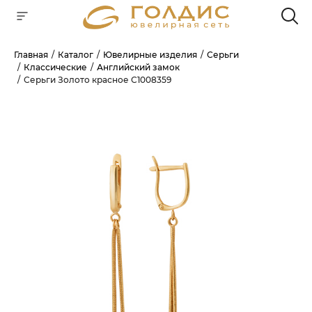
Главная
Каталог
Ювелирные изделия
Серьги
Классические
Английский замок
Для клиентов всех банков
Серьги Золото красное С1008359
РАЗБЕЙТЕ
ОПЛАТУ
НА ЧАСТИ
БЕЗ ПЕРЕПЛАТ
ГРАФИК ПЛАТЕЖЕЙ
Сегодня
25
%