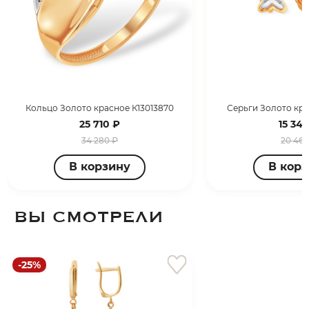
Кольцо Золото красное К13013870
Серьги Золото кра
25 710 ₽
15 347
34 280 ₽
20 463
В корзину
В кор
ВЫ СМОТРЕЛИ
-25%