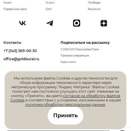
Акции
Услуги
Ломбарды
Подарочные карты
Блог
Вакансии
Контакты
Подписаться на рассылку
© 2026 ООО ЮвелирУралПром
+7 (343) 369-00-30
Правовая информация
office@goldisural.ru
Карта сайта
Мы используем файлы Cookies и другие технологии для
сбора информации технического характера через
метрическую программу "Яндекс Метрика". Файлы Cookies
помогают нам постоянно улучшать этот сайт. Нажимая на
кнопку «Принять», вы даете
согласие на обработку файлов
Cookies
в соответствии с условиями, изложенными в нашей
политике обработки персональных данных
.
Все права защищены. Информация, размещенная на
Принять
данной странице, не является публичной офертой