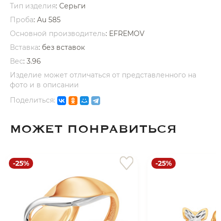
Тип изделия
: Серьги
Проба
: Au 585
Основной производитель
: EFREMOV
Вставка
:
без вставок
Вес
:
3.96
раз в 2 недели
Изделие может отличаться от представленного на
фото и в описании
Поделиться:
МОЖЕТ ПОНРАВИТЬСЯ
-25%
-25%