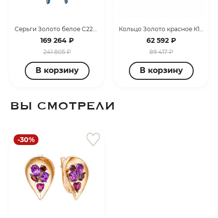
Серьги Золото белое С222-6571М44
Кольцо Золото красное К120-6571М42
169 264 ₽
62 592 ₽
241 805 ₽
89 417 ₽
В корзину
В корзину
ВЫ СМОТРЕЛИ
-30%