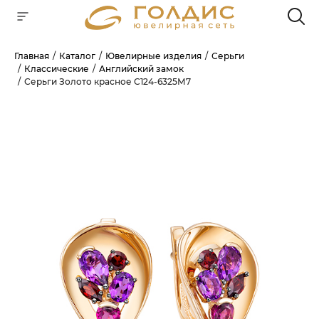
Главная
Каталог
Ювелирные изделия
Серьги
Классические
Английский замок
Для клиентов всех банков
Серьги Золото красное С124-6325М7
РАЗБЕЙТЕ
ОПЛАТУ
НА ЧАСТИ
БЕЗ ПЕРЕПЛАТ
ГРАФИК ПЛАТЕЖЕЙ
Сегодня
25
%