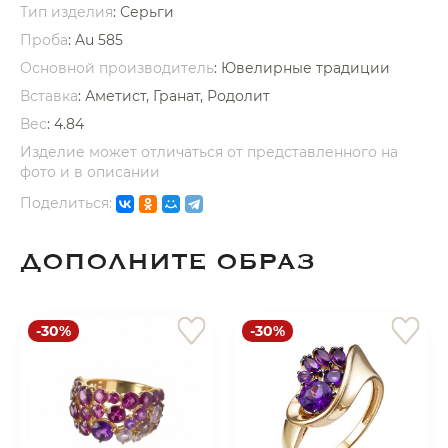
Тип изделия
: Серьги
Проба
: Au 585
Основной производитель
: Ювелирные традиции
Вставка
:
Аметист, Гранат, Родолит
Вес
:
4.84
раз в 2 недели
Изделие может отличаться от представленного на
фото и в описании
Поделиться:
ДОПОЛНИТЕ ОБРАЗ
-30%
-30%