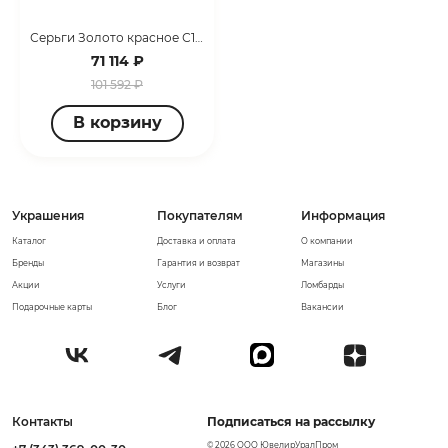
Серьги Золото красное С124-6325М7
71 114 ₽
101 592 ₽
В корзину
Украшения
Покупателям
Информация
Каталог
Доставка и оплата
О компании
Бренды
Гарантия и возврат
Магазины
Акции
Услуги
Ломбарды
Подарочные карты
Блог
Вакансии
Контакты
Подписаться на рассылку
© 2026 ООО ЮвелирУралПром