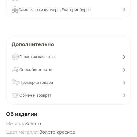
об оплате Плайтом
Самовывоз и курьер в Екатеринбурге
Остались вопросы?
25
Дополнительно
8 800 302-02-51
plait.ru
раз в 2
Гарантия качества
недели
Способы оплаты
Примерка товара
Обмен и возврат
Об изделии
Металл
: Золото
Цвет металла
: Золото красное