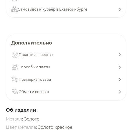
об оплате Плайтом
Самовывоз и курьер в Екатеринбурге
Остались вопросы?
25
Дополнительно
8 800 302-02-51
plait.ru
раз в 2
Гарантия качества
недели
Способы оплаты
Примерка товара
Обмен и возврат
Об изделии
Металл
: Золото
Цвет металла
: Золото красное