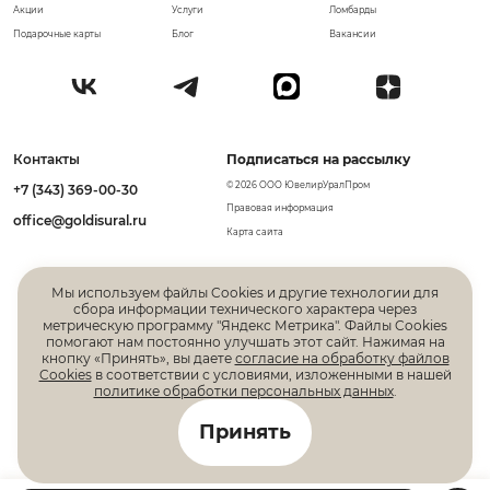
Акции
Услуги
Ломбарды
Подарочные карты
Блог
Вакансии
Контакты
Подписаться на рассылку
© 2026 ООО ЮвелирУралПром
+7 (343) 369-00-30
Правовая информация
office@goldisural.ru
Карта сайта
Мы используем файлы Cookies и другие технологии для
сбора информации технического характера через
метрическую программу "Яндекс Метрика". Файлы Cookies
помогают нам постоянно улучшать этот сайт. Нажимая на
кнопку «Принять», вы даете
согласие на обработку файлов
Cookies
в соответствии с условиями, изложенными в нашей
политике обработки персональных данных
.
Все права защищены. Информация, размещенная на
Принять
данной странице, не является публичной офертой