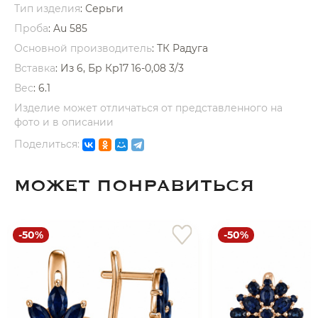
Тип изделия
: Серьги
Проба
: Au 585
Основной производитель
: ТК Радуга
Вставка
:
Из 6, Бр Кр17 16-0,08 3/3
Вес
:
6.1
раз в 2 недели
Изделие может отличаться от представленного на
фото и в описании
Поделиться:
МОЖЕТ ПОНРАВИТЬСЯ
-50%
-50%