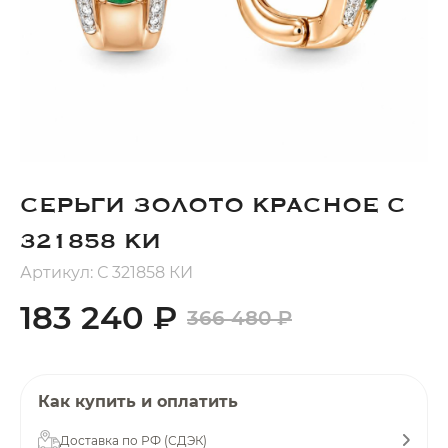
Добавляйте товары
в корзину
Оплачивайте сегодня только
25
% картой любого банка
СЕРЬГИ ЗОЛОТО КРАСНОЕ С
Получайте товар
выбранный способом
321858 КИ
Артикул: С 321858 КИ
Оставшиеся
75
% будут
183 240 ₽
366 480 ₽
списываться
с вашей карты
по
25
%
каждые 2 недели
Как купить и оплатить
Доставка по РФ (СДЭК)
Подробнее