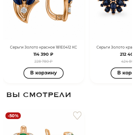
Серьги Золото красное 181Е0412 КС
Серьги Золото крас
114 390 ₽
212 40
228 780 ₽
424 80
В корзину
В кор
ВЫ СМОТРЕЛИ
-50%