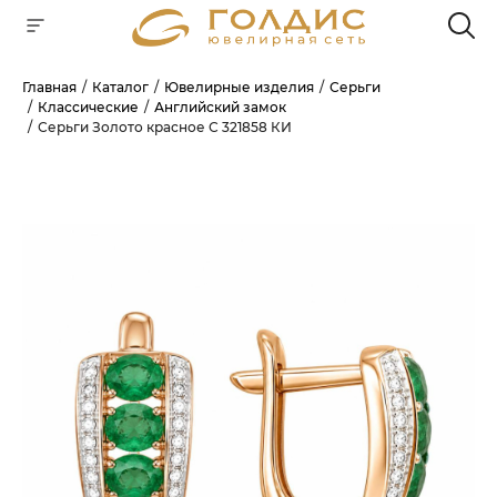
Главная
Каталог
Ювелирные изделия
Серьги
Классические
Английский замок
Для клиентов всех банков
Серьги Золото красное С 321858 КИ
РАЗБЕЙТЕ
ОПЛАТУ
НА ЧАСТИ
БЕЗ ПЕРЕПЛАТ
ГРАФИК ПЛАТЕЖЕЙ
Сегодня
25
%