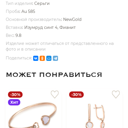
Тип изделия
: Серьги
Проба
: Au 585
Основной производитель
: NewGold
Вставка
:
Изумруд синт 4, Фианит
Вес
:
9.8
раз в 2 недели
Изделие может отличаться от представленного на
фото и в описании
Поделиться:
МОЖЕТ ПОНРАВИТЬСЯ
-30%
-30%
Хит