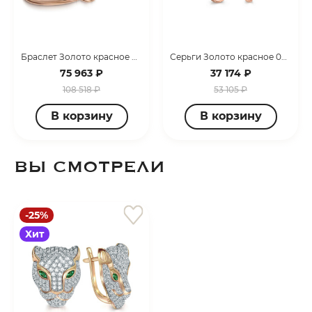
Браслет Золото красное 099070_09_01_000_2848
Серьги Золото красное 099682_02_01_000_2670
75 963 ₽
37 174 ₽
108 518 ₽
53 105 ₽
В корзину
В корзину
ВЫ СМОТРЕЛИ
-25%
Хит