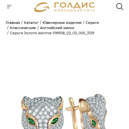
Главная
Каталог
Ювелирные изделия
Серьги
Классические
Английский замок
Для клиентов всех банков
Серьги Золото жёлтое 099108_02_03_005_3129
РАЗБЕЙТЕ
ОПЛАТУ
НА ЧАСТИ
БЕЗ ПЕРЕПЛАТ
ГРАФИК ПЛАТЕЖЕЙ
Сегодня
25
%