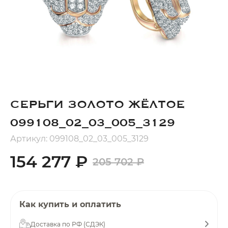
Добавляйте товары
в корзину
Оплачивайте сегодня только
25
% картой любого банка
СЕРЬГИ ЗОЛОТО ЖЁЛТОЕ
Получайте товар
выбранный способом
099108_02_03_005_3129
Артикул: 099108_02_03_005_3129
Оставшиеся
75
% будут
154 277 ₽
205 702 ₽
списываться
с вашей карты
по
25
%
каждые 2 недели
Как купить и оплатить
Доставка по РФ (СДЭК)
Подробнее