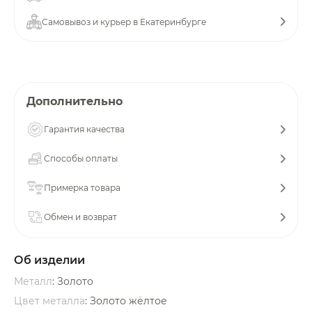
об оплате Плайтом
Самовывоз и курьер в Екатеринбурге
Остались вопросы?
25
Дополнительно
8 800 302-02-51
plait.ru
раз в 2
Гарантия качества
недели
Способы оплаты
Примерка товара
Обмен и возврат
Об изделии
Металл
: Золото
Цвет металла
: Золото жёлтое