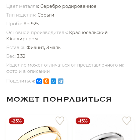
Цвет металла
: Серебро родированное
Тип изделия
: Серьги
Проба
: Ag 925
Основной производитель
: Красносельский
Ювелирпром
раз в 2 недели
Вставка
:
Фианит, Эмаль
Вес
:
3.32
Изделие может отличаться от представленного на
фото и в описании
Поделиться:
МОЖЕТ ПОНРАВИТЬСЯ
-25%
-15%