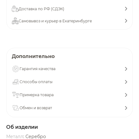
об оплате Плайтом
Доставка по РФ (СДЭК)
Самовывоз и курьер в Екатеринбурге
Остались вопросы?
25
8 800 302-02-51
plait.ru
раз в 2
Дополнительно
недели
Гарантия качества
Способы оплаты
Примерка товара
Обмен и возврат
Об изделии
Металл
: Серебро