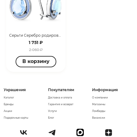
Серьги Серебро родированное 364701D234-1
1 751 ₽
2 060 ₽
В корзину
Украшения
Покупателям
Информация
Каталог
Доставка и оплата
О компании
Бренды
Гарантия и возврат
Магазины
Акции
Услуги
Ломбарды
Подарочные карты
Блог
Вакансии