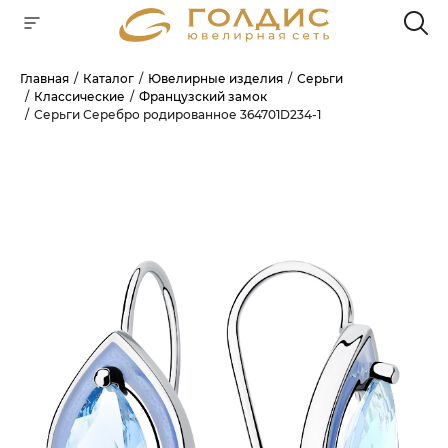
Главная
Каталог
Ювелирные изделия
Серьги
Классические
Французский замок
Для клиентов всех банков
Серьги Серебро родированное 364701D234-1
РАЗБЕЙТЕ
ОПЛАТУ
НА ЧАСТИ
БЕЗ ПЕРЕПЛАТ
ГРАФИК ПЛАТЕЖЕЙ
Сегодня
25
%