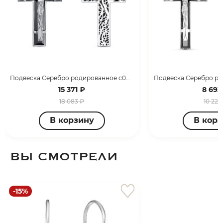
Подвеска Серебро родированное с080130
15 371 ₽
8 693
18 083 ₽
10 227
В корзину
В кор
ВЫ СМОТРЕЛИ
-15%