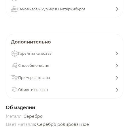
об оплате Плайтом
Самовывоз и курьер в Екатеринбурге
Остались вопросы?
25
Дополнительно
8 800 302-02-51
plait.ru
раз в 2
Гарантия качества
недели
Способы оплаты
Примерка товара
Обмен и возврат
Об изделии
Металл
: Серебро
Цвет металла
: Серебро родированное