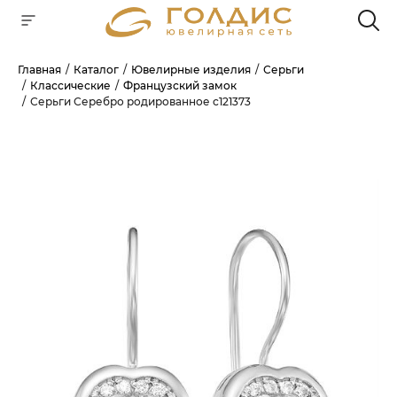
Главная
Каталог
Ювелирные изделия
Серьги
Классические
Французский замок
Для клиентов всех банков
Серьги Серебро родированное с121373
РАЗБЕЙТЕ
ОПЛАТУ
НА ЧАСТИ
БЕЗ ПЕРЕПЛАТ
ГРАФИК ПЛАТЕЖЕЙ
Сегодня
25
%