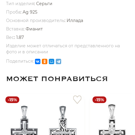
Тип изделия
: Серьги
Проба
: Ag 925
Основной производитель
: Иллада
Вставка
:
Фианит
Вес
:
1.87
раз в 2 недели
Изделие может отличаться от представленного на
фото и в описании
Поделиться:
МОЖЕТ ПОНРАВИТЬСЯ
-15%
-15%