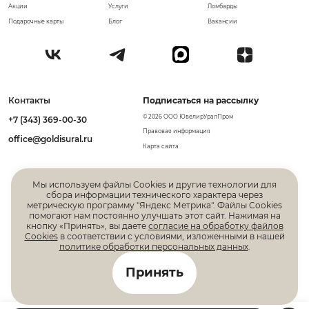
Акции
Услуги
Ломбарды
Подарочные карты
Блог
Вакансии
Контакты
Подписаться на рассылку
© 2026 ООО ЮвелирУралПром
+7 (343) 369-00-30
Правовая информация
office@goldisural.ru
Карта сайта
Мы используем файлы Cookies и другие технологии для
сбора информации технического характера через
метрическую программу "Яндекс Метрика". Файлы Cookies
помогают нам постоянно улучшать этот сайт. Нажимая на
кнопку «Принять», вы даете
согласие на обработку файлов
Cookies
в соответствии с условиями, изложенными в нашей
политике обработки персональных данных
.
Все права защищены. Информация, размещенная на
Принять
данной странице, не является публичной офертой