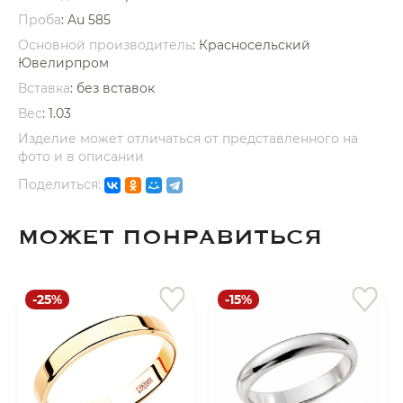
Проба
: Au 585
Основной производитель
: Красносельский
Ювелирпром
Вставка
:
без вставок
Вес
:
1.03
раз в 2 недели
Изделие может отличаться от представленного на
фото и в описании
Поделиться:
МОЖЕТ ПОНРАВИТЬСЯ
-25%
-15%