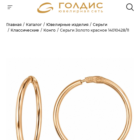
Главная
Каталог
Ювелирные изделия
Серьги
Классические
Конго
Серьги Золото красное 14010428/11
Для клиентов всех банков
РАЗБЕЙТЕ
ОПЛАТУ
НА ЧАСТИ
БЕЗ ПЕРЕПЛАТ
ГРАФИК ПЛАТЕЖЕЙ
Сегодня
25
%