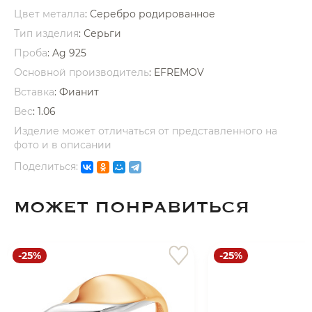
Цвет металла
: Серебро родированное
Тип изделия
: Серьги
Проба
: Ag 925
Основной производитель
: EFREMOV
Вставка
:
Фианит
раз в 2 недели
Вес
:
1.06
Изделие может отличаться от представленного на
фото и в описании
Поделиться:
МОЖЕТ ПОНРАВИТЬСЯ
-25%
-25%