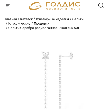
Главная
Каталог
Ювелирные изделия
Серьги
Классические
Продевки
Для клиентов всех банков
Серьги Серебро родированное 1210019125-501
РАЗБЕЙТЕ
ОПЛАТУ
НА ЧАСТИ
БЕЗ ПЕРЕПЛАТ
ГРАФИК ПЛАТЕЖЕЙ
Сегодня
25
%