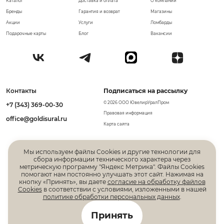
Каталог
Доставка и оплата
О компании
Бренды
Гарантия и возврат
Магазины
Акции
Услуги
Ломбарды
Подарочные карты
Блог
Вакансии
Контакты
Подписаться на рассылку
© 2026 ООО ЮвелирУралПром
+7 (343) 369-00-30
Правовая информация
office@goldisural.ru
Карта сайта
Мы используем файлы Cookies и другие технологии для
сбора информации технического характера через
метрическую программу "Яндекс Метрика". Файлы Cookies
помогают нам постоянно улучшать этот сайт. Нажимая на
кнопку «Принять», вы даете
согласие на обработку файлов
Cookies
в соответствии с условиями, изложенными в нашей
политике обработки персональных данных
.
Все права защищены. Информация, размещенная на
Принять
данной странице, не является публичной офертой