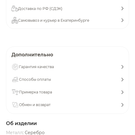
об оплате Плайтом
Доставка по РФ (СДЭК)
Самовывоз и курьер в Екатеринбурге
Остались вопросы?
25
8 800 302-02-51
plait.ru
раз в 2
Дополнительно
недели
Гарантия качества
Способы оплаты
Примерка товара
Обмен и возврат
Об изделии
Металл
: Серебро