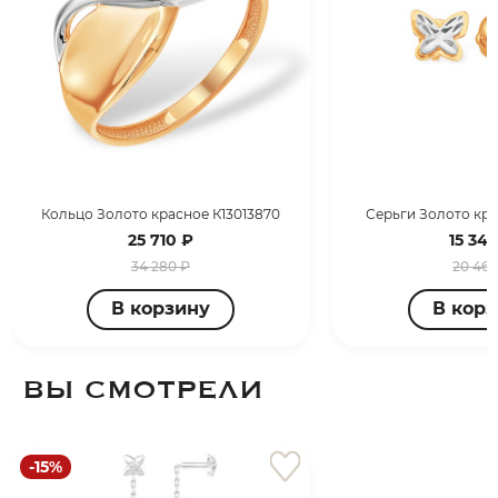
Кольцо Золото красное К13013870
Серьги Золото кра
25 710 ₽
15 347
34 280 ₽
20 463
В корзину
В кор
ВЫ СМОТРЕЛИ
-15%