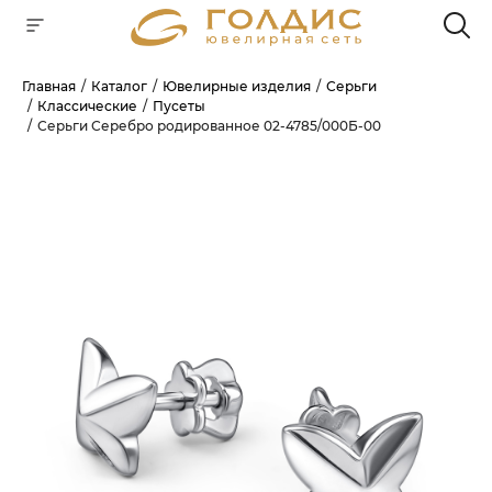
Главная
Каталог
Ювелирные изделия
Серьги
Классические
Пусеты
Для клиентов всех банков
Серьги Серебро родированное 02-4785/000Б-00
РАЗБЕЙТЕ
ОПЛАТУ
НА ЧАСТИ
БЕЗ ПЕРЕПЛАТ
ГРАФИК ПЛАТЕЖЕЙ
Сегодня
25
%