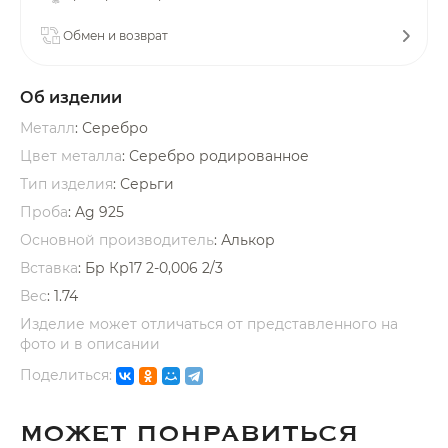
Обмен и возврат
Об изделии
Металл
: Серебро
раз в 2 недели
Цвет металла
: Серебро родированное
Тип изделия
: Серьги
Проба
: Ag 925
Основной производитель
: Алькор
Вставка
:
Бр Кр17 2-0,006 2/3
Вес
:
1.74
Изделие может отличаться от представленного на
фото и в описании
Поделиться:
МОЖЕТ ПОНРАВИТЬСЯ