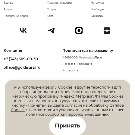
Бренды
Гарантия и возврат
Магазины
Акции
Услуги
Ломбарды
Подарочные карты
Блог
Вакансии
Контакты
Подписаться на рассылку
© 2026 ООО ЮвелирУралПром
+7 (343) 369-00-30
Правовая информация
office@goldisural.ru
Карта сайта
Мы используем файлы Cookies и другие технологии для
сбора информации технического характера через
метрическую программу "Яндекс Метрика". Файлы Cookies
помогают нам постоянно улучшать этот сайт. Нажимая на
кнопку «Принять», вы даете
согласие на обработку файлов
Cookies
в соответствии с условиями, изложенными в нашей
политике обработки персональных данных
.
Все права защищены. Информация, размещенная на
Принять
данной странице, не является публичной офертой