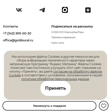
Контакты
Подписаться на рассылку
© 2026 ООО ЮвелирУралПром
+7 (343) 369-00-30
Правовая информация
office@goldisural.ru
Карта сайта
Мы используем файлы Cookies и другие технологии для
сбора информации технического характера через
метрическую программу "Яндекс Метрика". Файлы Cookies
помогают нам постоянно улучшать этот сайт. Нажимая на
кнопку «Принять», вы даете
согласие на обработку файлов
Cookies
в соответствии с условиями, изложенными в нашей
политике обработки персональных данных
.
Все права защищены. Информация, размещенная на
Принять
данной странице, не является публичной офертой
Намекнуть о подарке
Главная
Каталог
Корзина
Избранное
Вход