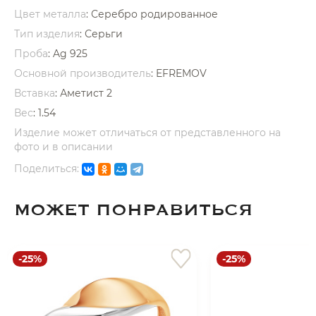
Цвет металла
: Серебро родированное
Тип изделия
: Серьги
Проба
: Ag 925
Основной производитель
: EFREMOV
Вставка
:
Аметист 2
раз в 2 недели
Вес
:
1.54
Изделие может отличаться от представленного на
фото и в описании
Поделиться:
МОЖЕТ ПОНРАВИТЬСЯ
-25%
-25%