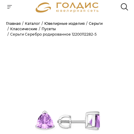
Главная
Каталог
Ювелирные изделия
Серьги
Классические
Пусеты
Для клиентов всех банков
Серьги Серебро родированное 12200112282-5
РАЗБЕЙТЕ
ОПЛАТУ
НА ЧАСТИ
БЕЗ ПЕРЕПЛАТ
ГРАФИК ПЛАТЕЖЕЙ
Сегодня
25
%