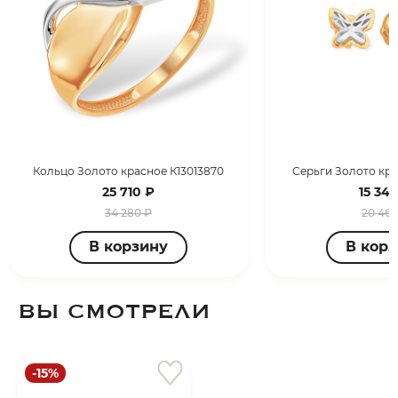
Кольцо Золото красное К13013870
Серьги Золото кра
25 710 ₽
15 347
34 280 ₽
20 463
В корзину
В кор
ВЫ СМОТРЕЛИ
-15%