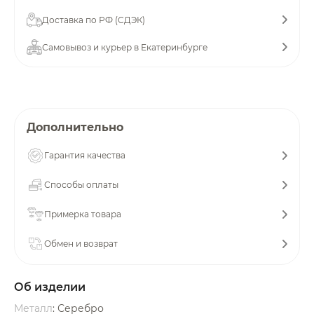
об оплате Плайтом
Доставка по РФ (СДЭК)
Самовывоз и курьер в Екатеринбурге
Остались вопросы?
25
8 800 302-02-51
plait.ru
раз в 2
Дополнительно
недели
Гарантия качества
Способы оплаты
Примерка товара
Обмен и возврат
Об изделии
Металл
: Серебро