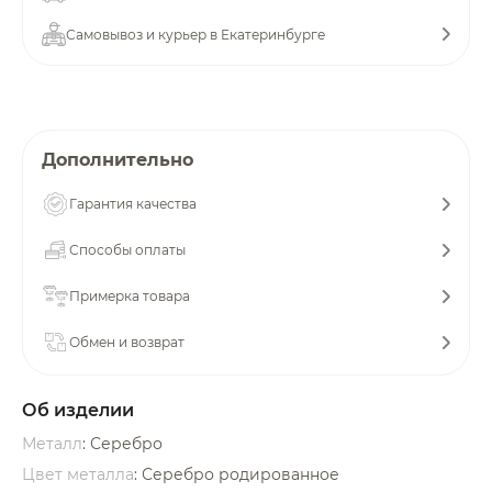
об оплате Плайтом
Самовывоз и курьер в Екатеринбурге
Остались вопросы?
25
Дополнительно
8 800 302-02-51
plait.ru
раз в 2
Гарантия качества
недели
Способы оплаты
Примерка товара
Обмен и возврат
Об изделии
Металл
: Серебро
Цвет металла
: Серебро родированное