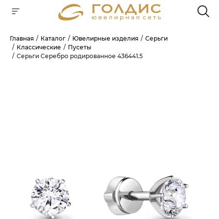
Главная
Каталог
Ювелирные изделия
Серьги
Классические
Пусеты
Для клиентов всех банков
Серьги Серебро родированное 436441.5
РАЗБЕЙТЕ
ОПЛАТУ
НА ЧАСТИ
БЕЗ ПЕРЕПЛАТ
ГРАФИК ПЛАТЕЖЕЙ
Сегодня
25
%