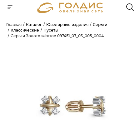
Главная
Каталог
Ювелирные изделия
Серьги
Классические
Пусеты
Для клиентов всех банков
Серьги Золото жёлтое 097451_07_03_005_0004
РАЗБЕЙТЕ
ОПЛАТУ
НА ЧАСТИ
БЕЗ ПЕРЕПЛАТ
ГРАФИК ПЛАТЕЖЕЙ
Сегодня
25
%