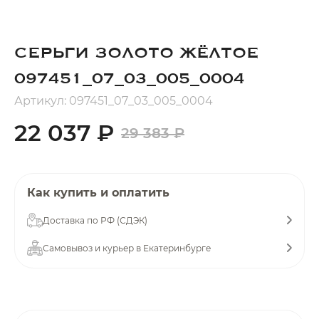
Добавляйте товары
в корзину
СЕРЬГИ ЗОЛОТО ЖЁЛТОЕ
097451_07_03_005_0004
Оплачивайте сегодня только
Артикул: 097451_07_03_005_0004
25
% картой любого банка
22 037 ₽
29 383 ₽
Получайте товар
выбранный способом
Как купить и оплатить
Оставшиеся
75
% будут
Доставка по РФ (СДЭК)
списываться
с вашей карты
по
25
%
каждые 2 недели
Самовывоз и курьер в Екатеринбурге
Подробнее