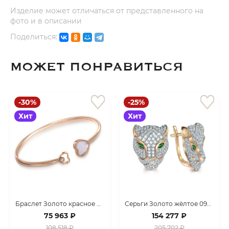
Изделие может отличаться от представленного на
фото и в описании
Поделиться:
МОЖЕТ ПОНРАВИТЬСЯ
раз в 2 недели
-30%
-25%
Хит
Хит
Браслет Золото красное 099070_09_01_000_2848
Серьги Золото жёлтое 099108_02_03_005_3129
75 963 ₽
154 277 ₽
108 518 ₽
205 702 ₽