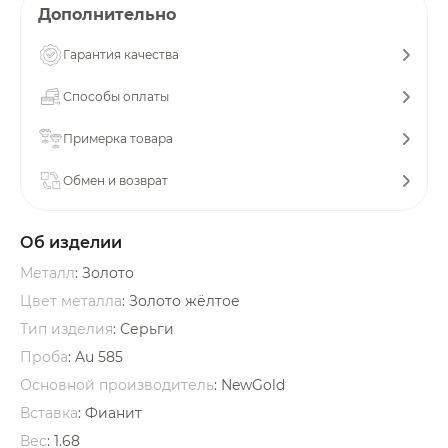
Дополнительно
об оплате Плайтом
Гарантия качества
Способы оплаты
Остались вопросы?
25
Примерка товара
8 800 302-02-51
plait.ru
раз в 2
Обмен и возврат
недели
Об изделии
Металл
: Золото
Цвет металла
: Золото жёлтое
Тип изделия
: Серьги
Проба
: Au 585
Основной производитель
: NewGold
Вставка
:
Фианит
Вес
:
1.68