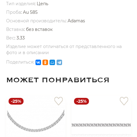
Тип изделия
: Цепь
Проба
: Au 585
Основной производитель
: Adamas
Вставка
:
без вставок
Вес
:
3.33
раз в 2 недели
Изделие может отличаться от представленного на
фото и в описании
Поделиться:
МОЖЕТ ПОНРАВИТЬСЯ
-25%
-25%