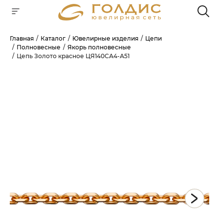
Главная
Каталог
Ювелирные изделия
Цепи
Полновесные
Якорь полновесные
Для клиентов всех банков
Цепь Золото красное ЦЯ140СА4-А51
РАЗБЕЙТЕ
ОПЛАТУ
НА ЧАСТИ
БЕЗ ПЕРЕПЛАТ
ГРАФИК ПЛАТЕЖЕЙ
Сегодня
25
%