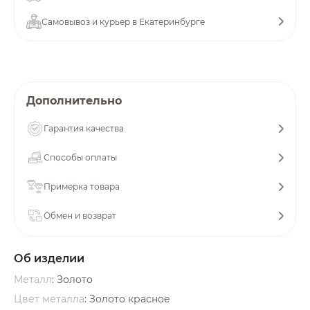
об оплате Плайтом
Самовывоз и курьер в Екатеринбурге
Остались вопросы?
25
Дополнительно
8 800 302-02-51
plait.ru
раз в 2
Гарантия качества
недели
Способы оплаты
Примерка товара
Обмен и возврат
Об изделии
Металл
: Золото
Цвет металла
: Золото красное