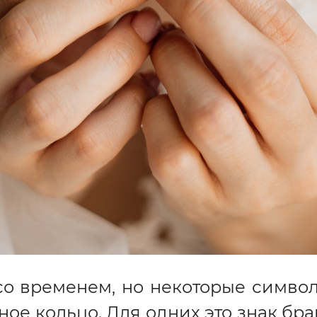
с вашей карты
по
25
%
каждые 2 недели
одробнее
об оплате Плайтом
25
раз в 2
Остались вопросы?
едели
8 800 302-02-51
plait.ru
о временем, но некоторые симво
ое кольцо. Для одних это знак бра