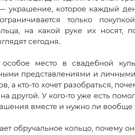
 — украшение, которое каждый де
граничивается только покупко
льца, на какой руке их носят, п
глядят сегодня.
раз в 2 недели
особое место в свадебной культ
ыми представлениями и личными 
, а кто-то хочет разобраться, поче
 на другой. У кого-то уже есть помо
рашения вместе и нужно ли вообще э
чает обручальное кольцо, почему о