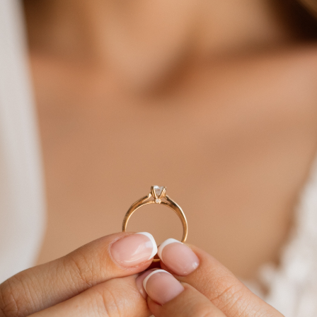
25
%
Добавляйте товары
в корзину
Оплачивайте сегодня только
25
% картой любого банка
Получайте товар
выбранный способом
Оставшиеся
75
% будут
списываться