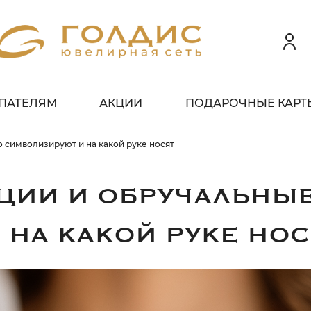
ПАТЕЛЯМ
АКЦИИ
ПОДАРОЧНЫЕ КАРТ
 клиентов всех банков
 символизируют и на какой руке носят
ЗБЕЙТЕ
ОПЛАТУ
ЦИИ И ОБРУЧАЛЬНЫЕ
 ЧАСТИ
БЕЗ ПЕРЕПЛАТ
НА КАКОЙ РУКЕ НОС
ГРАФИК ПЛАТЕЖЕЙ
егодня