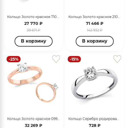
Кольцо Золото красное Т10101А801тз
Кольцо Золото красное 2101338
27 770 ₽
71 466 ₽
39 671 ₽
142 932 ₽
В корзину
В корзину
-25%
-15%
Кольцо Золото красное 099629_01_01_005_0004
Кольцо Серебро родированное 320700G395-1
32 269 ₽
728 ₽