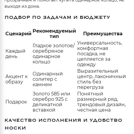
прозрачным и помогает купить одинарное кольцо, не
выходя из дома.
ПОДБОР ПО ЗАДАЧАМ И БЮДЖЕТУ
Рекомендуемый
Сценарий
Преимущества
тип
Универсальность,
Гладкое золотое/
комфортная
Каждый
серебряное
посадка, не
день
одинарное
цепляется за
кольцо
одежду
Выразительный
Одинарный
Акцент к
центр, лаконичный
солитер с
образу
стиль без
камнем
перегруза
Золото 585 или
Понятный
серебро 925 с
размерный ряд,
Подарок
деликатной
трендовый дизайн,
вставкой
честная цена
КАЧЕСТВО ИСПОЛНЕНИЯ И УДОБСТВО
НОСКИ