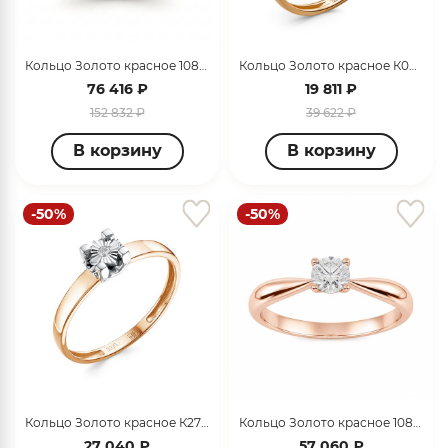
об оплате Плайтом
Кольцо Золото красное 10825-0100-6027
Кольцо Золото красное К0632-120
76 416 ₽
19 811 ₽
152 832 ₽
39 622 ₽
Остались вопросы?
25
8 800 302-02-51
В корзину
В корзину
plait.ru
раз в 2
недели
-50%
-50%
Кольцо Золото красное К2713-120
Кольцо Золото красное 10824-0100-6027
27 040 ₽
57 060 ₽