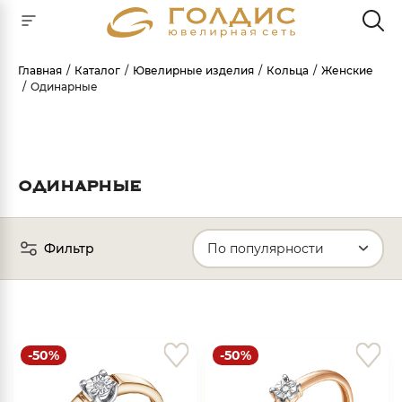
Главная
Каталог
Ювелирные изделия
Кольца
Женские
Одинарные
Для клиентов всех банков
РАЗБЕЙТЕ
ОПЛАТУ
НА ЧАСТИ
ОДИНАРНЫЕ
БЕЗ ПЕРЕПЛАТ
Фильтр
ГРАФИК ПЛАТЕЖЕЙ
Сегодня
25
%
-50%
-50%