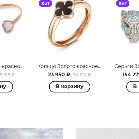
с вашей карты
по
25
%
каждые 2 недели
Хит
Хит
одробнее
об оплате Плайтом
Браслет Золото красное 099070_09_01_000_2848
Кольцо Золото красное 110421
23 950 ₽
154 27
8 518 ₽
34 214 ₽
25
раз в 2
ину
В корзину
В
Остались вопросы?
едели
8 800 302-02-51
plait.ru