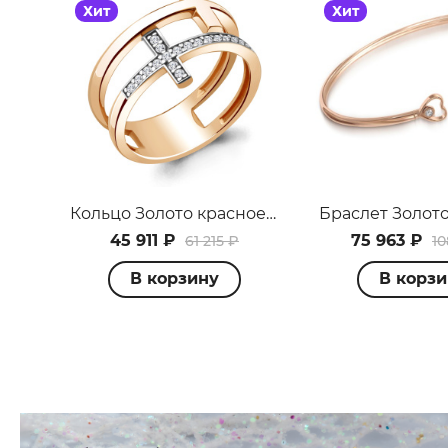
Хит
Хит
П
Кольцо Золото красное 68735А.1
45 911 ₽
75 963 ₽
61 215 ₽
10
В корзину
В корз
н