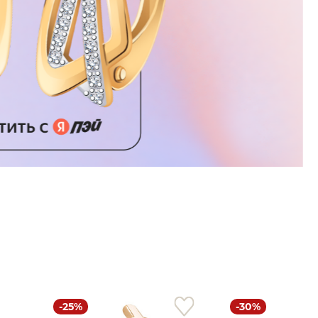
-25%
-30%