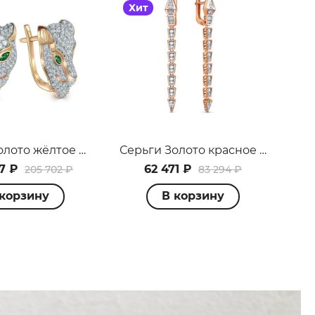
Хит
Серьги Золото жёлтое 099108_02_03_005_3129
Серьги Золото красное 120361
7 ₽
62 471 ₽
205 702 ₽
83 294 ₽
 корзину
В корзину