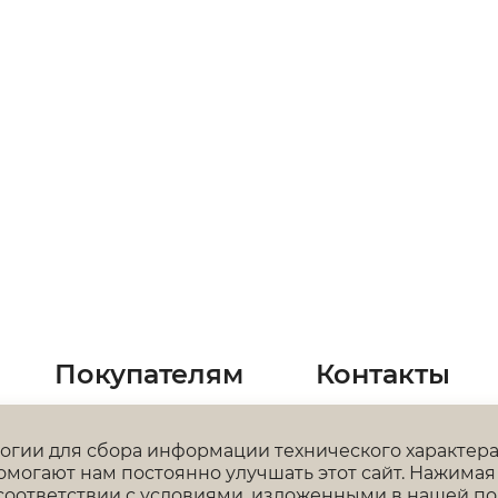
раз в 2 недели
Покупателям
Контакты
Доставка и оплата
+7 (343) 369-
логии для сбора информации технического характер
Гарантия и возврат
омогают нам постоянно улучшать этот сайт. Нажимая 
office@goldis
соответствии с условиями, изложенными в нашей
по