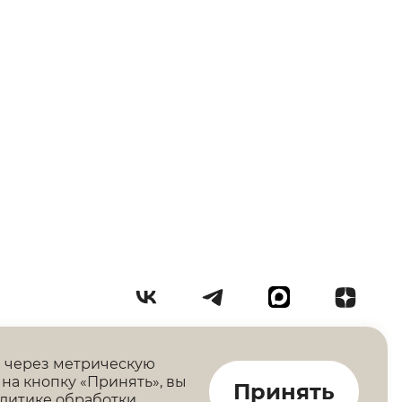
Подписаться на рассылку
00-30
а через метрическую
© 2026 ООО ЮвелирУралПром
на кнопку «Принять», вы
ural.ru
Принять
Правовая информация
литике обработки