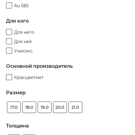
Au 585
Для кого
Для него
П
Для неё
Унисекс
Основной производитель
Красцветмет
н
Размер
17.0
18.0
19.0
20.0
21.0
Толщина