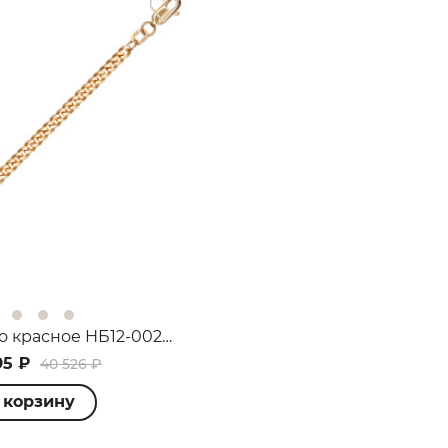
25
%
Добавляйте товары
в корзину
Оплачивайте сегодня только
25
% картой любого банка
Браслет Золото красное НБ12-002ПГ
Получайте товар
выбранный способом
95 ₽
40 526 ₽
 корзину
Оставшиеся
75
% будут
списываться