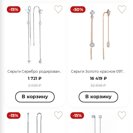
-15%
-50%
Серьги Серебро родированное 320701G699
Серьги Золото красное 097922_12_01_001_0001
1 721 ₽
16 419 ₽
2 025 ₽
32 838 ₽
В корзину
В корзину
-15%
-15%