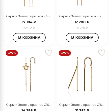
об оплате Плайтом
Серьги Золото красное 2403100 1 10
Серьги Золото красное 217700 1 10
17 184 ₽
12 200 ₽
22 912 ₽
16 266 ₽
Остались вопросы?
25
8 800 302-02-51
В корзину
В корзину
plait.ru
раз в 2
недели
-25%
-25%
Серьги Золото красное С1014-4797
Серьги Золото красное С100-5106
14 298 ₽
21 382 ₽