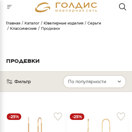
Главная
Каталог
Ювелирные изделия
Серьги
Классические
Продевки
Для клиентов всех банков
РАЗБЕЙТЕ
ОПЛАТУ
НА ЧАСТИ
ПРОДЕВКИ
БЕЗ ПЕРЕПЛАТ
Фильтр
ГРАФИК ПЛАТЕЖЕЙ
Сегодня
25
%
-25%
-25%