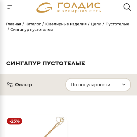
Главная
Каталог
Ювелирные изделия
Цепи
Пустотелые
Сингапур пустотелые
Для клиентов всех банков
РАЗБЕЙТЕ
ОПЛАТУ
НА ЧАСТИ
СИНГАПУР ПУСТОТЕЛЫЕ
БЕЗ ПЕРЕПЛАТ
Фильтр
ГРАФИК ПЛАТЕЖЕЙ
Сегодня
25
%
-25%