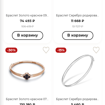
об оплате Плайтом
Браслет Золото красное 099071_09_01_005_2923
Браслет Серебро родированное с7704566
74 493 ₽
11 668 ₽
106 419 ₽
13 727 ₽
Остались вопросы?
25
8 800 302-02-51
В корзину
В корзину
plait.ru
раз в 2
недели
-30%
-15%
Браслет Золото красное 070055
Браслет Серебро родированное 14000111763
130 180 ₽
5 460 ₽