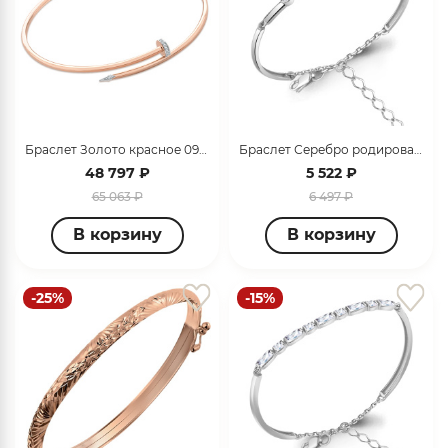
Браслет Золото красное 099618_09_01_005_0004
Браслет Серебро родированное 74632А.5
48 797 ₽
5 522 ₽
65 063 ₽
6 497 ₽
В корзину
В корзину
-25%
-15%