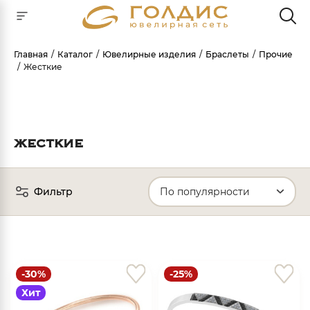
Главная
Каталог
Ювелирные изделия
Браслеты
Прочие
Жесткие
Для клиентов всех банков
РАЗБЕЙТЕ
ОПЛАТУ
НА ЧАСТИ
ЖЕСТКИЕ
БЕЗ ПЕРЕПЛАТ
Фильтр
ГРАФИК ПЛАТЕЖЕЙ
Сегодня
25
%
-30%
-25%
Хит