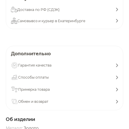
Добавляйте товары
Доставка по РФ (СДЭК)
в корзину
Самовывоз и курьер в Екатеринбурге
Оплачивайте сегодня только
25
% картой любого банка
Дополнительно
Получайте товар
Гарантия качества
выбранный способом
Способы оплаты
Оставшиеся
75
% будут
Примерка товара
списываться
с вашей карты
по
25
%
каждые 2 недели
Обмен и возврат
Об изделии
Подробнее
Металл
: Золото