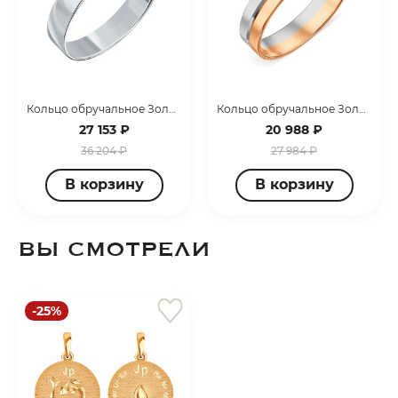
Кольцо обручальное Золото белое Т300613928
Кольцо обручальное Золото красное Т130619021
27 153 ₽
20 988 ₽
раз в 2 недели
36 204 ₽
27 984 ₽
В корзину
В корзину
ВЫ СМОТРЕЛИ
-25%