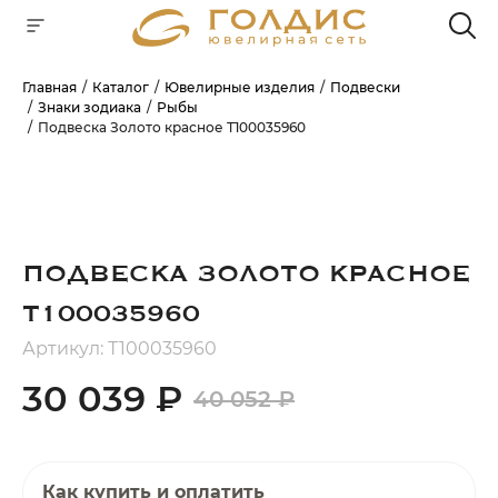
Главная
Каталог
Ювелирные изделия
Подвески
Знаки зодиака
Рыбы
Для клиентов всех банков
Подвеска Золото красное Т100035960
РАЗБЕЙТЕ
ОПЛАТУ
НА ЧАСТИ
БЕЗ ПЕРЕПЛАТ
ПОДВЕСКА ЗОЛОТО КРАСНОЕ
Т100035960
ГРАФИК ПЛАТЕЖЕЙ
Артикул: Т100035960
30 039 ₽
40 052 ₽
Сегодня
25
%
Как купить и оплатить