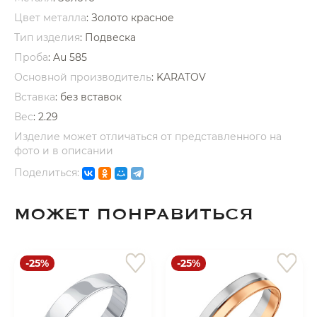
об оплате Плайтом
Цвет металла
: Золото красное
Тип изделия
: Подвеска
Проба
: Au 585
Основной производитель
: KARATOV
Остались вопросы?
25
Вставка
:
без вставок
8 800 302-02-51
Вес
:
2.29
plait.ru
раз в 2
Изделие может отличаться от представленного на
недели
фото и в описании
Поделиться:
МОЖЕТ ПОНРАВИТЬСЯ
-25%
-25%