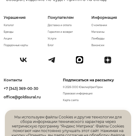
Украшения
Покупателям
Информация
Каталог
Доставка и оплата
О компании
Бренды
Гарантия и возврат
Магазины
Акции
Услуги
Ломбарды
Подарочные карты
Блог
Вакансии
Контакты
Подписаться на рассылку
© 2026 ООО ЮвелирУралПром
+7 (343) 369-00-30
Правовая информация
office@goldisural.ru
Карта сайта
Мы используем файлы Cookies и другие технологии для
сбора информации технического характера через
метрическую программу "Яндекс Метрика". Файлы Cookies
помогают нам постоянно улучшать этот сайт. Нажимая на
кнопку «Принять», вы даете
согласие на обработку файлов