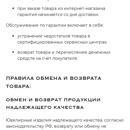
при заказе товара из интернет-магазина
Добавляйте товары
гарантия начинается со дня доставки.
в корзину
Обслуживание по гарантии включает в себя:
Оплачивайте сегодня только
устранение недостатков товара в
сертифицированных сервисных центрах;
25
% картой любого банка
возврат товара и перечисление денежных
средств на счёт покупателя.
Получайте товар
выбранный способом
ПРАВИЛА ОБМЕНА И ВОЗВРАТА
ТОВАРА:
Оставшиеся
75
% будут
списываться
с вашей карты
ОБМЕН И ВОЗВРАТ ПРОДУКЦИИ
по
25
%
каждые 2 недели
НАДЛЕЖАЩЕГО КАЧЕСТВА
Ювелирные изделия надлежащего качества, согласно
законодательству РФ, возврату или обмену не
Подробнее