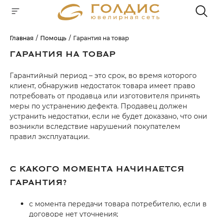
Главная
Помощь
Гарантия на товар
Для клиентов всех банков
ГАРАНТИЯ НА ТОВАР
РАЗБЕЙТЕ
Гарантийный период – это срок, во время которого
клиент, обнаружив недостаток товара имеет право
ОПЛАТУ
НА ЧАСТИ
потребовать от продавца или изготовителя принять
меры по устранению дефекта. Продавец должен
БЕЗ ПЕРЕПЛАТ
устранить недостатки, если не будет доказано, что они
возникли вследствие нарушений покупателем
правил эксплуатации.
ГРАФИК ПЛАТЕЖЕЙ
С КАКОГО МОМЕНТА НАЧИНАЕТСЯ
Сегодня
ГАРАНТИЯ?
25
%
с момента передачи товара потребителю, если в
договоре нет уточнения;