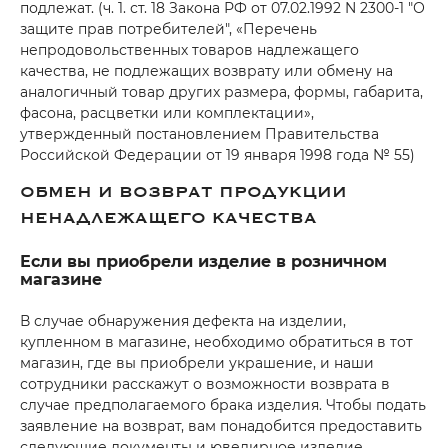
подлежат. (ч. 1. ст. 18 Закона РФ от 07.02.1992 N 2300-1 "О
об оплате Плайтом
защите прав потребителей", «Перечень
непродовольственных товаров надлежащего
качества, не подлежащих возврату или обмену на
аналогичный товар других размера, формы, габарита,
фасона, расцветки или комплектации»,
Остались вопросы?
25
утвержденный постановлением Правительства
8 800 302-02-51
Российской Федерации от 19 января 1998 года № 55)
plait.ru
раз в 2
ОБМЕН И ВОЗВРАТ ПРОДУКЦИИ
недели
НЕНАДЛЕЖАЩЕГО КАЧЕСТВА
Если вы приобрели изделие в розничном
магазине
В случае обнаружения дефекта на изделии,
купленном в магазине, необходимо обратиться в тот
магазин, где вы приобрели украшение, и наши
сотрудники расскажут о возможности возврата в
случае предполагаемого брака изделия. Чтобы подать
заявление на возврат, вам понадобится предоставить
следующие документы и ювелирное изделие,