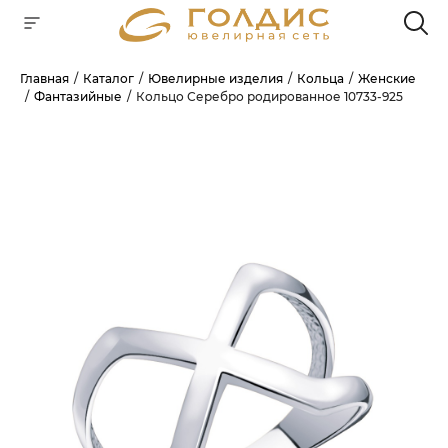
Главная
Каталог
Ювелирные изделия
Кольца
Женские
Фантазийные
Кольцо Серебро родированное 10733-925
Для клиентов всех банков
РАЗБЕЙТЕ
ОПЛАТУ
НА ЧАСТИ
БЕЗ ПЕРЕПЛАТ
ГРАФИК ПЛАТЕЖЕЙ
Сегодня
25
%