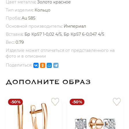
Цвет металла
: Золото красное
об оплате Плайтом
Тип изделия
: Кольцо
Проба
: Au 585
Основной производитель
: Империал
Вставка
:
Бр Кр57 1-0,02 4/5, Бр Кр57 6-0,047 4/5
Остались вопросы?
25
8 800 302-02-51
Вес
:
0.79
plait.ru
Изделие может отличаться от представленного на
раз в 2
фото и в описании
недели
Поделиться:
ДОПОЛНИТЕ ОБРАЗ
-50%
-50%