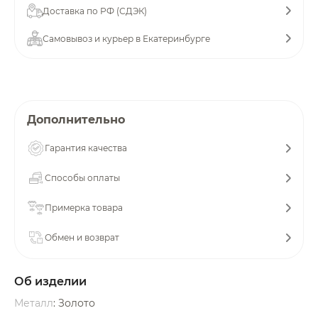
Доставка по РФ (СДЭК)
Добавляйте товары
Самовывоз и курьер в Екатеринбурге
в корзину
Оплачивайте сегодня только
25
% картой любого банка
Дополнительно
Гарантия качества
Получайте товар
выбранный способом
Способы оплаты
Примерка товара
Оставшиеся
75
% будут
списываться
с вашей карты
Обмен и возврат
по
25
%
каждые 2 недели
Об изделии
Металл
: Золото
Подробнее