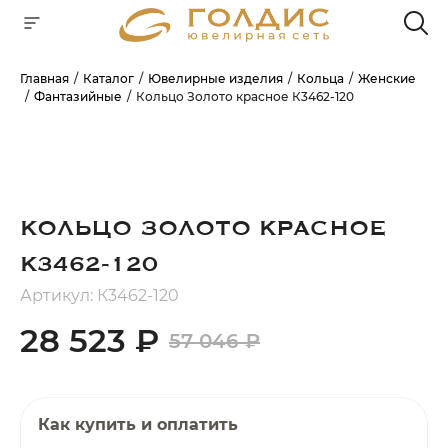
Главная
Каталог
Ювелирные изделия
Кольца
Женские
Фантазийные
Кольцо Золото красное К3462-120
Для клиентов всех банков
РАЗБЕЙТЕ
ОПЛАТУ
НА ЧАСТИ
БЕЗ ПЕРЕПЛАТ
КОЛЬЦО ЗОЛОТО КРАСНОЕ
К3462-120
Артикул: К3462-120
ГРАФИК ПЛАТЕЖЕЙ
28 523 ₽
57 046 ₽
Сегодня
25
%
Как купить и оплатить