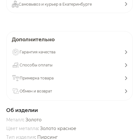
Самовывоз и курьер в Екатеринбурге
об оплате Плайтом
Остались вопросы?
Дополнительно
25
8 800 302-02-51
Гарантия качества
plait.ru
раз в 2
недели
Способы оплаты
Примерка товара
Обмен и возврат
Об изделии
Металл
: Золото
Цвет металла
: Золото красное
Тип изделия
: Пирсинг