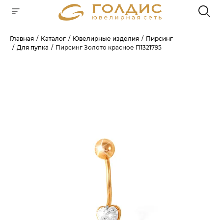
Главная
Каталог
Ювелирные изделия
Пирсинг
Для пупка
Пирсинг Золото красное П1321795
Для клиентов всех банков
РАЗБЕЙТЕ
ОПЛАТУ
НА ЧАСТИ
БЕЗ ПЕРЕПЛАТ
ГРАФИК ПЛАТЕЖЕЙ
Сегодня
25
%