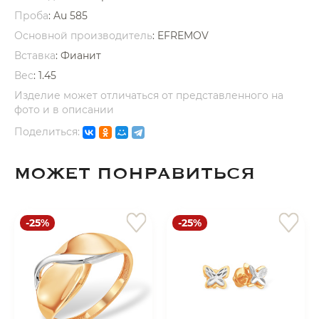
Проба
: Au 585
Основной производитель
: EFREMOV
Вставка
:
Фианит
Вес
:
1.45
Изделие может отличаться от представленного на
раз в 2 недели
фото и в описании
Поделиться:
МОЖЕТ ПОНРАВИТЬСЯ
-25%
-25%