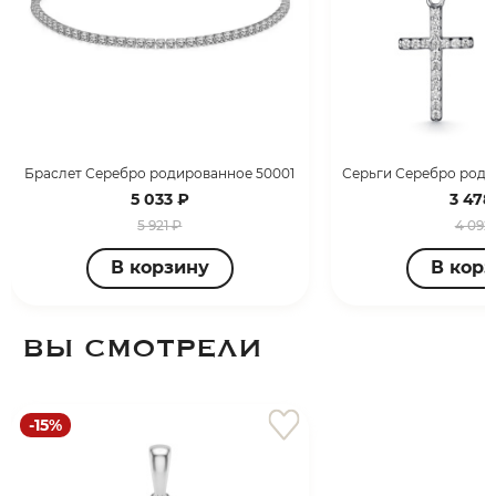
Браслет Серебро родированное 50001
5 033 ₽
3 478
5 921 ₽
4 092
В корзину
В кор
ВЫ СМОТРЕЛИ
-15%