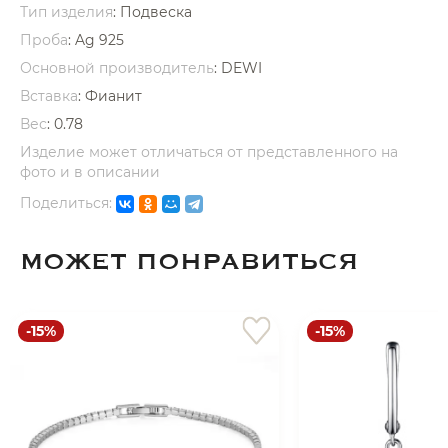
Тип изделия
: Подвеска
Проба
: Ag 925
Основной производитель
: DEWI
Вставка
:
Фианит
Вес
:
0.78
раз в 2 недели
Изделие может отличаться от представленного на
фото и в описании
Поделиться:
МОЖЕТ ПОНРАВИТЬСЯ
-15%
-15%