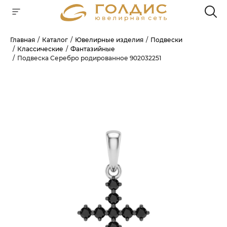
Главная
Каталог
Ювелирные изделия
Подвески
Классические
Фантазийные
Для клиентов всех банков
Подвеска Серебро родированное 902032251
РАЗБЕЙТЕ
ОПЛАТУ
НА ЧАСТИ
БЕЗ ПЕРЕПЛАТ
ГРАФИК ПЛАТЕЖЕЙ
Сегодня
25
%