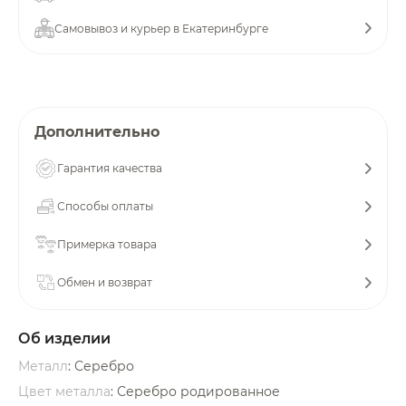
об оплате Плайтом
Самовывоз и курьер в Екатеринбурге
Остались вопросы?
25
Дополнительно
8 800 302-02-51
plait.ru
раз в 2
Гарантия качества
недели
Способы оплаты
Примерка товара
Обмен и возврат
Об изделии
Металл
: Серебро
Цвет металла
: Серебро родированное