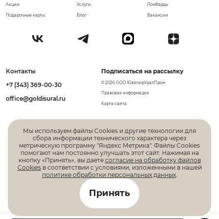
Акции
Услуги
Ломбарды
Подарочные карты
Блог
Вакансии
Контакты
Подписаться на рассылку
© 2026 ООО ЮвелирУралПром
+7 (343) 369-00-30
Правовая информация
office@goldisural.ru
Карта сайта
Мы используем файлы Cookies и другие технологии для
сбора информации технического характера через
метрическую программу "Яндекс Метрика". Файлы Cookies
помогают нам постоянно улучшать этот сайт. Нажимая на
кнопку «Принять», вы даете
согласие на обработку файлов
Cookies
в соответствии с условиями, изложенными в нашей
политике обработки персональных данных
.
Все права защищены. Информация, размещенная на
Принять
данной странице, не является публичной офертой