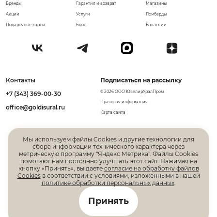
Бренды
Гарантия и возврат
Магазины
Акции
Услуги
Ломбарды
Подарочные карты
Блог
Вакансии
Контакты
Подписаться на рассылку
© 2026 ООО ЮвелирУралПром
+7 (343) 369-00-30
Правовая информация
office@goldisural.ru
Карта сайта
Мы используем файлы Cookies и другие технологии для
сбора информации технического характера через
метрическую программу "Яндекс Метрика". Файлы Cookies
помогают нам постоянно улучшать этот сайт. Нажимая на
кнопку «Принять», вы даете
согласие на обработку файлов
Cookies
в соответствии с условиями, изложенными в нашей
политике обработки персональных данных
.
Все права защищены. Информация, размещенная на
Принять
данной странице, не является публичной офертой