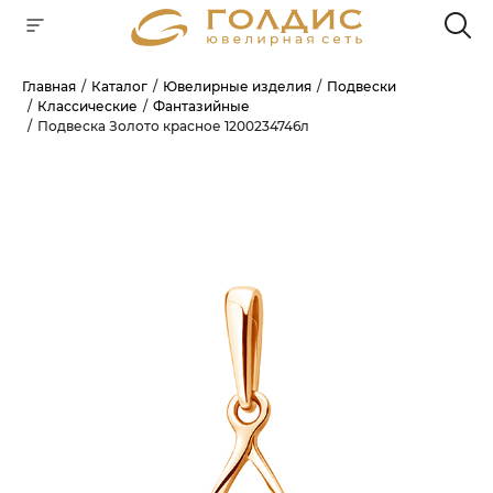
Главная
Каталог
Ювелирные изделия
Подвески
Классические
Фантазийные
Для клиентов всех банков
Подвеска Золото красное 1200234746л
РАЗБЕЙТЕ
ОПЛАТУ
НА ЧАСТИ
БЕЗ ПЕРЕПЛАТ
ГРАФИК ПЛАТЕЖЕЙ
Сегодня
25
%