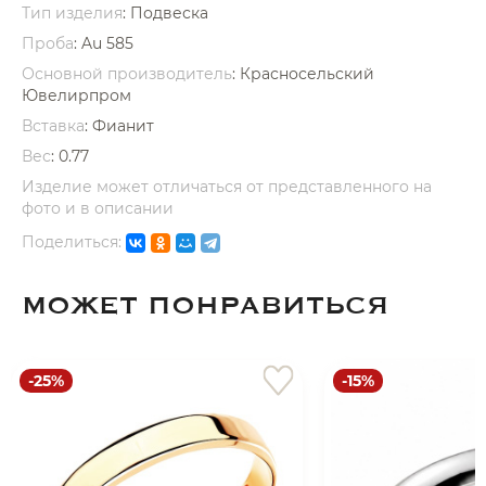
Тип изделия
: Подвеска
Проба
: Au 585
Основной производитель
: Красносельский
Ювелирпром
Вставка
:
Фианит
Вес
:
0.77
раз в 2 недели
Изделие может отличаться от представленного на
фото и в описании
Поделиться:
МОЖЕТ ПОНРАВИТЬСЯ
-25%
-15%