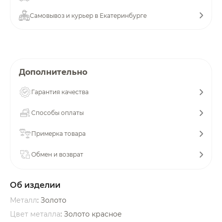
об оплате Плайтом
Самовывоз и курьер в Екатеринбурге
Остались вопросы?
25
Дополнительно
8 800 302-02-51
plait.ru
раз в 2
Гарантия качества
недели
Способы оплаты
Примерка товара
Обмен и возврат
Об изделии
Металл
: Золото
Цвет металла
: Золото красное