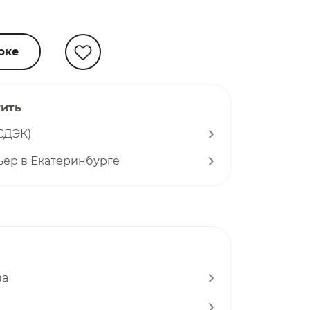
рке
тить
СДЭК)
ьер в Екатеринбурге
ва