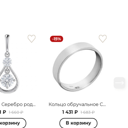
-15%
-
Подвеска Серебро родированное 3207033409-1
Кольцо обручальное Серебро родированное 1R003793
1 ₽
1 431 ₽
1 660 ₽
1 683 ₽
 корзину
В корзину