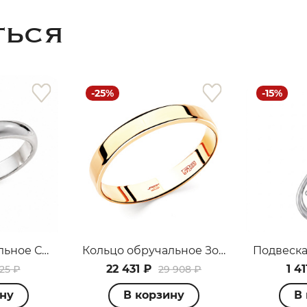
ТЬСЯ
-25%
-15%
раз в 2 недели
Кольцо обручальное Серебро родированное 3407008051-10
Кольцо обручальное Золото красное 1400008250
22 431 ₽
1 41
425 ₽
29 908 ₽
ину
В корзину
В