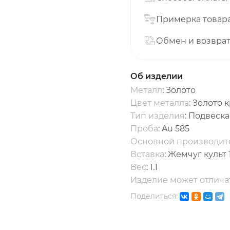
с вашей карты
по
25
%
каждые 2 недели
Примерка товар
Обмен и возвра
одробнее
об оплате Плайтом
Об изделии
Металл
: Золото
Цвет металла
: Золото 
Тип изделия
: Подвеска
25
Проба
: Au 585
раз в 2
Основной производит
Остались вопросы?
едели
Вставка
:
Жемчуг культ 
Вес
:
1.1
8 800 302-02-51
Изделие может отличат
plait.ru
Поделиться: