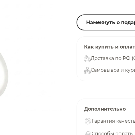
25
%
Намекнуть о пода
Добавляйте товары
в корзину
Как купить и опла
Доставка по РФ (
Самовывоз и кур
Оплачивайте сегодня только
25
% картой любого банка
Получайте товар
выбранный способом
Дополнительно
Гарантия качест
Оставшиеся
75
% будут
списываться
Способы оплаты